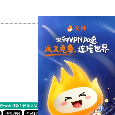
支持
[0]
反对
[0]
支持
[0]
反对
[0]
支持
[0]
反对
[0]
费vps加速器外网苹果版
旋风加速度器
快连加速器
快鸭VPN
全民彩票下载大全官网
6f彩票welcome