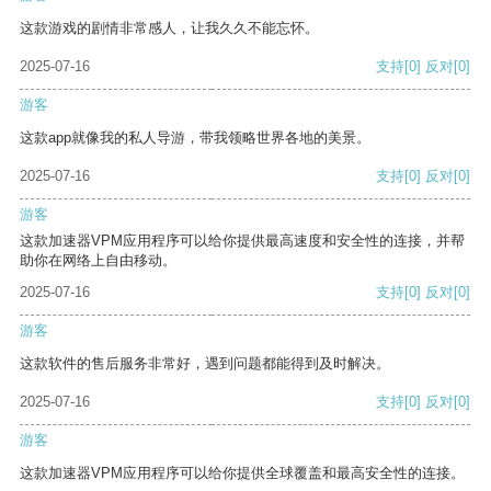
这款游戏的剧情非常感人，让我久久不能忘怀。
2025-07-16
支持
[0]
反对
[0]
游客
这款app就像我的私人导游，带我领略世界各地的美景。
2025-07-16
支持
[0]
反对
[0]
游客
这款加速器VPM应用程序可以给你提供最高速度和安全性的连接，并帮
助你在网络上自由移动。
2025-07-16
支持
[0]
反对
[0]
游客
这款软件的售后服务非常好，遇到问题都能得到及时解决。
2025-07-16
支持
[0]
反对
[0]
游客
这款加速器VPM应用程序可以给你提供全球覆盖和最高安全性的连接。