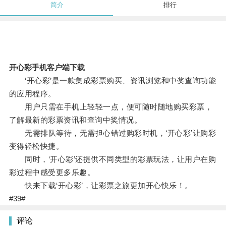
简介
排行
开心彩手机客户端下载
‘开心彩’是一款集成彩票购买、资讯浏览和中奖查询功能
的应用程序。
用户只需在手机上轻轻一点，便可随时随地购买彩票，
了解最新的彩票资讯和查询中奖情况。
无需排队等待，无需担心错过购彩时机，‘开心彩’让购彩
变得轻松快捷。
同时，‘开心彩’还提供不同类型的彩票玩法，让用户在购
彩过程中感受更多乐趣。
快来下载‘开心彩’，让彩票之旅更加开心快乐！。
#39#
评论