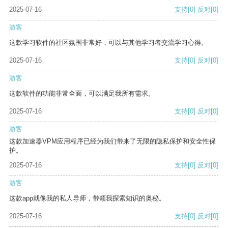
2025-07-16
支持
[0]
反对
[0]
游客
这款学习软件的社区氛围非常好，可以与其他学习者交流学习心得。
2025-07-16
支持
[0]
反对
[0]
游客
这款软件的功能非常全面，可以满足我所有需求。
2025-07-16
支持
[0]
反对
[0]
游客
这款加速器VPM应用程序已经为我们带来了无限的隐私保护和安全性保
护。
2025-07-16
支持
[0]
反对
[0]
游客
这款app就像我的私人导师，带领我探索知识的奥秘。
2025-07-16
支持
[0]
反对
[0]