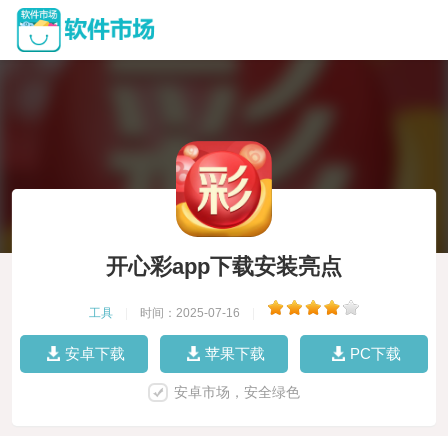
开心彩app下载安装亮点
工具
|
时间：2025-07-16
|
安卓下载
苹果下载
PC下载
安卓市场，安全绿色