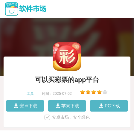
可以买彩票的app平台
工具
|
时间：2025-07-02
|
安卓下载
苹果下载
PC下载
安卓市场，安全绿色