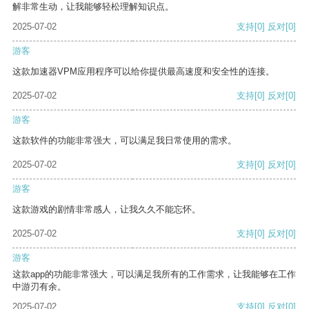
解非常生动，让我能够轻松理解知识点。
2025-07-02
支持
[0]
反对
[0]
游客
这款加速器VPM应用程序可以给你提供最高速度和安全性的连接。
2025-07-02
支持
[0]
反对
[0]
游客
这款软件的功能非常强大，可以满足我日常使用的需求。
2025-07-02
支持
[0]
反对
[0]
游客
这款游戏的剧情非常感人，让我久久不能忘怀。
2025-07-02
支持
[0]
反对
[0]
游客
这款app的功能非常强大，可以满足我所有的工作需求，让我能够在工作
中游刃有余。
2025-07-02
支持
[0]
反对
[0]