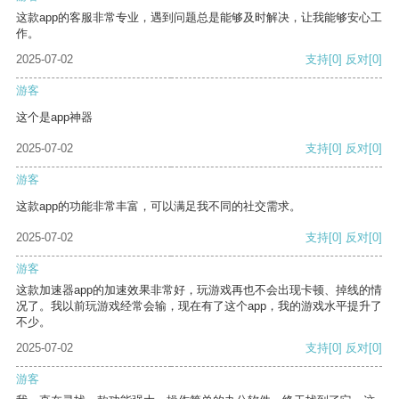
这款app的客服非常专业，遇到问题总是能够及时解决，让我能够安心工
作。
2025-07-02
支持
[0]
反对
[0]
游客
这个是app神器
2025-07-02
支持
[0]
反对
[0]
游客
这款app的功能非常丰富，可以满足我不同的社交需求。
2025-07-02
支持
[0]
反对
[0]
游客
这款加速器app的加速效果非常好，玩游戏再也不会出现卡顿、掉线的情
况了。我以前玩游戏经常会输，现在有了这个app，我的游戏水平提升了
不少。
2025-07-02
支持
[0]
反对
[0]
游客