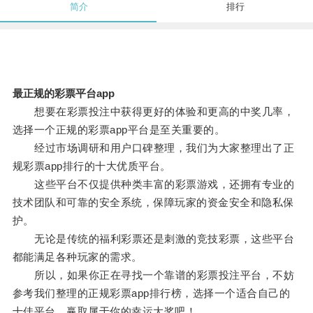
简介
排行
最正规的彩票平台app
想要在彩票投注中获得更好的体验和更高的中奖几率，
选择一个正规的彩票app平台是至关重要的。
经过市场调研和用户口碑整理，我们为大家整理出了正
规彩票app排行的十大优质平台。
这些平台不仅提供种类丰富的彩票游戏，还拥有专业的
技术团队和可靠的安全系统，保障玩家的资金安全和隐私保
护。
无论是传统的福利彩票还是刺激的竞技彩票，这些平台
都能满足各种玩家的需求。
所以，如果你正在寻找一个靠谱的彩票投注平台，不妨
参考我们整理的正规彩票app排行榜，选择一个适合自己的
十佳平台，赢取属于你的幸运大奖吧！。