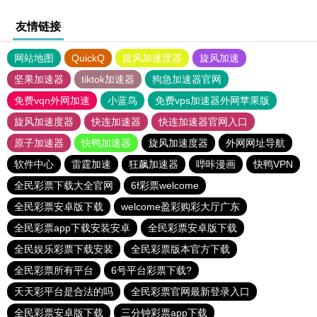
友情链接
网站地图
QuickQ
旋风加速度器
旋风加速
坚果加速器
tiktok加速器
狗急加速器官网
免费vqn外网加速
小蓝鸟
免费vps加速器外网苹果版
旋风加速度器
快连加速器
快连加速器官网入口
原子加速器
快鸭加速器
旋风加速度器
外网网址导航
软件中心
雷霆加速
狂飙加速器
哔咔漫画
快鸭VPN
全民彩票下载大全官网
6f彩票welcome
全民彩票安卓版下载
welcome盈彩购彩大厅广东
全民彩票app下载安装安卓
全民彩票安卓版下载
全民娱乐彩票下载安装
全民彩票版本官方下载
全民彩票所有平台
6号平台彩票下载?
天天彩平台是合法的吗
全民彩票官网最新登录入口
全民彩票安卓版下载
三分钟彩票app下载