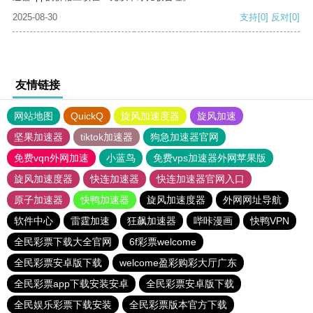
2025-08-30
支持
[0]
反对
[0]
友情链接
网站地图
QuickQ
旋风加速度器
旋风加速
坚果加速器
tiktok加速器
狗急加速器官网
免费vqn外网加速
小蓝鸟
免费vps加速器外网苹果版
旋风加速度器
快连加速器
快连加速器官网入口
原子加速器
快鸭加速器
旋风加速度器
外网网址导航
软件中心
雷霆加速
狂飙加速器
哔咔漫画
快鸭VPN
全民彩票下载大全官网
6f彩票welcome
全民彩票安卓版下载
welcome盈彩购彩大厅广东
全民彩票app下载安装安卓
全民彩票安卓版下载
全民娱乐彩票下载安装
全民彩票版本官方下载