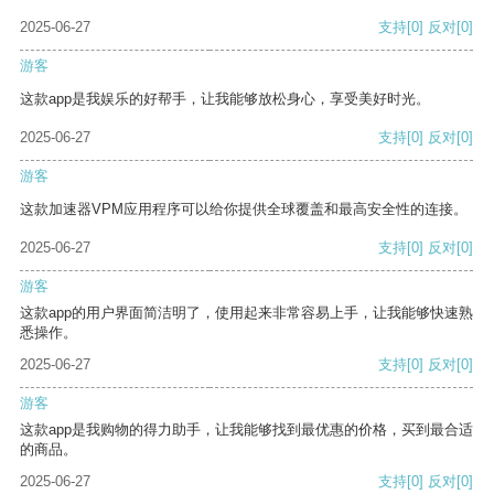
2025-06-27
支持
[0]
反对
[0]
游客
这款app是我娱乐的好帮手，让我能够放松身心，享受美好时光。
2025-06-27
支持
[0]
反对
[0]
游客
这款加速器VPM应用程序可以给你提供全球覆盖和最高安全性的连接。
2025-06-27
支持
[0]
反对
[0]
游客
这款app的用户界面简洁明了，使用起来非常容易上手，让我能够快速熟
悉操作。
2025-06-27
支持
[0]
反对
[0]
游客
这款app是我购物的得力助手，让我能够找到最优惠的价格，买到最合适
的商品。
2025-06-27
支持
[0]
反对
[0]