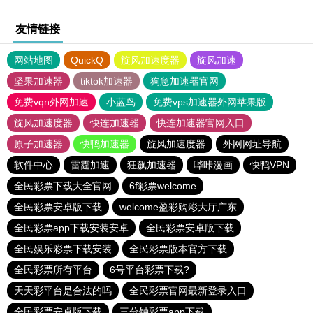
友情链接
网站地图
QuickQ
旋风加速度器
旋风加速
坚果加速器
tiktok加速器
狗急加速器官网
免费vqn外网加速
小蓝鸟
免费vps加速器外网苹果版
旋风加速度器
快连加速器
快连加速器官网入口
原子加速器
快鸭加速器
旋风加速度器
外网网址导航
软件中心
雷霆加速
狂飙加速器
哔咔漫画
快鸭VPN
全民彩票下载大全官网
6f彩票welcome
全民彩票安卓版下载
welcome盈彩购彩大厅广东
全民彩票app下载安装安卓
全民彩票安卓版下载
全民娱乐彩票下载安装
全民彩票版本官方下载
全民彩票所有平台
6号平台彩票下载?
天天彩平台是合法的吗
全民彩票官网最新登录入口
全民彩票安卓版下载
三分钟彩票app下载