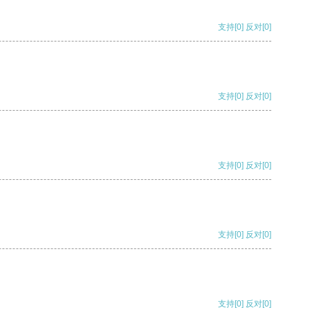
支持
[0]
反对
[0]
支持
[0]
反对
[0]
支持
[0]
反对
[0]
支持
[0]
反对
[0]
支持
[0]
反对
[0]