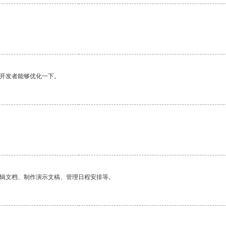
望开发者能够优化一下。
编辑文档、制作演示文稿、管理日程安排等。