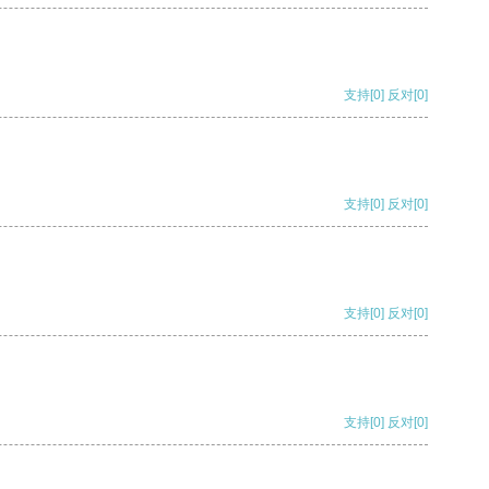
支持
[0]
反对
[0]
支持
[0]
反对
[0]
支持
[0]
反对
[0]
支持
[0]
反对
[0]