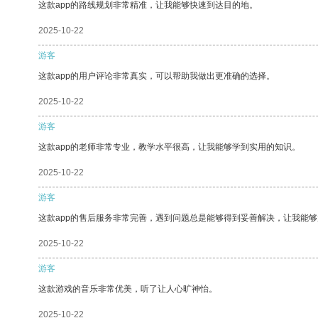
这款app的路线规划非常精准，让我能够快速到达目的地。
2025-10-22
游客
这款app的用户评论非常真实，可以帮助我做出更准确的选择。
2025-10-22
游客
这款app的老师非常专业，教学水平很高，让我能够学到实用的知识。
2025-10-22
游客
这款app的售后服务非常完善，遇到问题总是能够得到妥善解决，让我能
2025-10-22
游客
这款游戏的音乐非常优美，听了让人心旷神怡。
2025-10-22