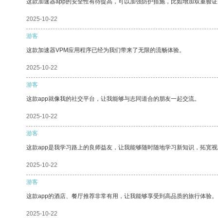
这款加速器app的安全性有待提高，可以加强防护措施，比如增加双重验证
2025-10-22
游客
这款加速器VPM应用程序已经为我们带来了无限的流畅体验。
2025-10-22
游客
这款app就像我的社交平台，让我能够与志同道合的朋友一起交流。
2025-10-22
游客
这款app是我学习路上的良师益友，让我能够随时随地学习新知识，拓宽视
2025-10-22
游客
这款app的酒店、餐厅推荐非常有用，让我能够享受到高品质的旅行体验。
2025-10-22