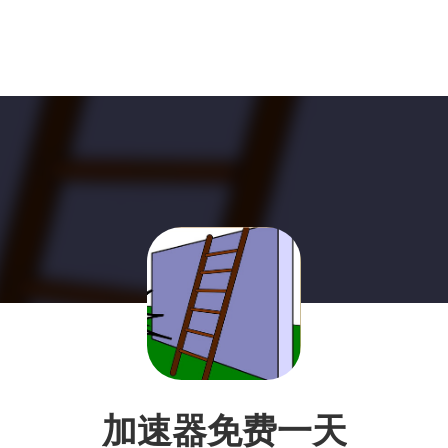
加速器免费一天