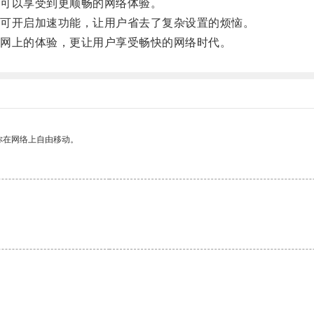
可以享受到更顺畅的网络体验。
可开启加速功能，让用户省去了复杂设置的烦恼。
网上的体验，更让用户享受畅快的网络时代。
你在网络上自由移动。