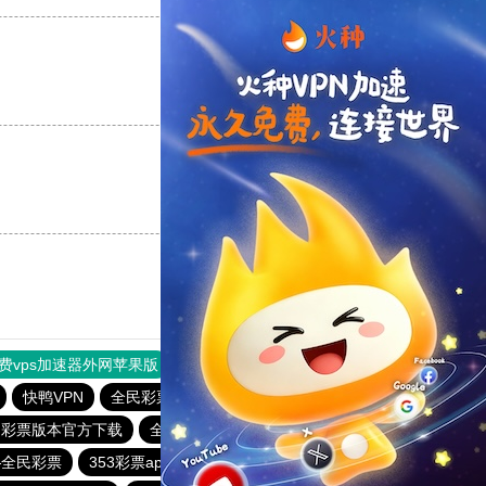
支持
[0]
反对
[0]
支持
[0]
反对
[0]
费vps加速器外网苹果版
旋风加速度器
快连加速器
快鸭VPN
全民彩票下载大全官网
6f彩票welcome
民彩票版本官方下载
全民彩票所有平台
6号平台彩票下载?
—全民彩票
353彩票app官方免费下载
明发彩票平台怎么样