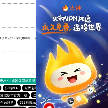
支持
[0]
反对
[0]
速慢而无法正常使用网络，现在有了这个app，我再也不用担心了。
支持
[0]
反对
[0]
费vps加速器外网苹果版
旋风加速度器
快连加速器
快鸭VPN
全民彩票下载大全官网
6f彩票welcome
民彩票版本官方下载
全民彩票所有平台
6号平台彩票下载?
—全民彩票
353彩票app官方免费下载
明发彩票平台怎么样