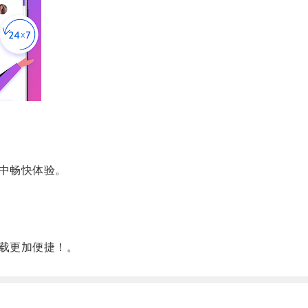
中畅快体验。
载更加便捷！。