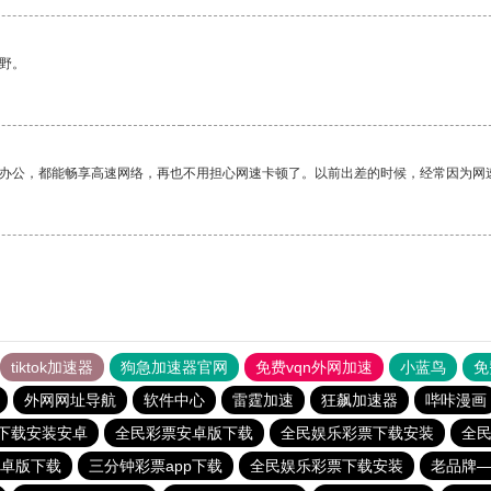
野。
作办公，都能畅享高速网络，再也不用担心网速卡顿了。以前出差的时候，经常因为网
tiktok加速器
狗急加速器官网
免费vqn外网加速
小蓝鸟
免
外网网址导航
软件中心
雷霆加速
狂飙加速器
哔咔漫画
p下载安装安卓
全民彩票安卓版下载
全民娱乐彩票下载安装
全
卓版下载
三分钟彩票app下载
全民娱乐彩票下载安装
老品牌