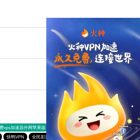
支持
[0]
反对
[0]
支持
[0]
反对
[0]
支持
[0]
反对
[0]
费vps加速器外网苹果版
旋风加速度器
快连加速器
快鸭VPN
全民彩票下载大全官网
6f彩票welcome