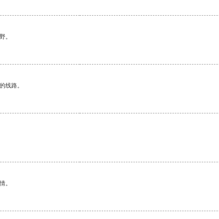
野。
区的线路。
情。