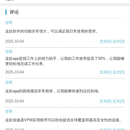
评论
游客
这款软件的功能非常强大，可以满足我日常使用的需求。
2025-10-04
支持
[0]
反对
[0]
游客
这款app是我工作上的得力助手，让我的工作效率提高了50%，让我能够
更轻松地完成工作任务。
2025-10-04
支持
[0]
反对
[0]
游客
这款app的路线规划非常精准，让我能够快速到达目的地。
2025-10-04
支持
[0]
反对
[0]
游客
这款加速器VPM应用程序可以给你提供全球覆盖和最高安全性的连接。