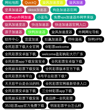
网站地图
QuickQ
旋风加速度器
旋风加速
坚果加速器
tiktok加速器
狗急加速器官网
免费vqn外网加速
小蓝鸟
免费vps加速器外网苹果版
旋风加速度器
快连加速器
快连加速器官网入口
原子加速器
快鸭加速器
旋风加速度器
外网网址导航
软件中心
雷霆加速
狂飙加速器
哔咔漫画
快鸭VPN
全民彩票下载大全官网
6f彩票welcome
全民彩票安卓版下载
welcome盈彩购彩大厅广东
全民彩票app下载安装安卓
全民彩票安卓版下载
全民娱乐彩票下载安装
全民彩票版本官方下载
全民彩票所有平台
6号平台彩票下载?
天天彩平台是合法的吗
全民彩票官网最新登录入口
全民彩票安卓版下载
三分钟彩票app下载
全民娱乐彩票下载安装
老品牌—全民彩票
353彩票app官方免费下载
明发彩票平台怎么样