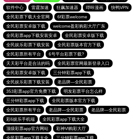
软件中心
雷霆加速
狂飙加速器
哔咔漫画
快鸭VPN
全民彩票下载大全官网
6f彩票welcome
全民彩票安卓版下载
welcome盈彩购彩大厅广东
全民彩票app下载安装安卓
全民彩票安卓版下载
全民娱乐彩票下载安装
全民彩票版本官方下载
全民彩票所有平台
6号平台彩票下载?
天天彩平台是合法的吗
全民彩票官网最新登录入口
全民彩票安卓版下载
三分钟彩票app下载
全民娱乐彩票下载安装
老品牌—全民彩票
353彩票app官方免费下载
明发彩票平台怎么样
三分钟彩票app下载
全民彩票版本官方下载
全民彩票所有平台
老品牌—全民彩票
老品牌—全民彩票
彩6娱乐手机端
全民彩票app下载大全
顶级彩票app官方网站
彩神Vl购彩大厅
全民彩票app下载大全
三分钟彩票app下载