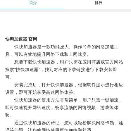
简介
排行
快鸭加速器 官网
快快加速器是一款功能强大、操作简单的网络加速工
具，可以有效地提升网络下载和上网速度。
想要下载快快加速器，用户只需在应用商店或官方网站
搜索“快快加速器”，找到对应的下载链接进行下载安装即
可。
安装完成后，打开快快加速器，根据软件提示进行相应
设置，即可开始享受高速网络体验。
快快加速器的使用方法非常简单，用户只需一键加速，
即可快速提升网络速度，畅享流畅的网络视频、游戏等体
验。
通过快快加速器的帮助，您可以轻松解决网络卡顿、延
迟等问题，让您的网络使用更加便捷和舒适。