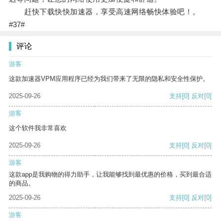
赶快下载快快加速器，享受高速网络畅快体验吧！。
#37#
评论
游客
这款加速器VPM应用程序已经为我们带来了无限的隐私和安全性保护。
2025-09-26
支持
[0]
反对
[0]
游客
这个软件我非常喜欢
2025-09-26
支持
[0]
反对
[0]
游客
这款app是我购物的得力助手，让我能够找到最优惠的价格，买到最合适
的商品。
2025-09-26
支持
[0]
反对
[0]
游客