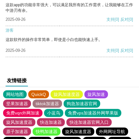
这款app的功能非常强大，可以满足我所有的工作需求，让我能够在工作
中游刃有余。
2025-09-26
支持
[0]
反对
[0]
游客
这款软件的操作非常简单，即使是小白也能快速上手。
2025-09-26
支持
[0]
反对
[0]
友情链接
网站地图
QuickQ
旋风加速度器
旋风加速
坚果加速器
tiktok加速器
狗急加速器官网
免费vqn外网加速
小蓝鸟
免费vps加速器外网苹果版
旋风加速度器
快连加速器
快连加速器官网入口
原子加速器
快鸭加速器
旋风加速度器
外网网址导航