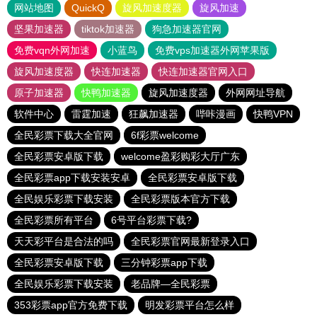
网站地图
QuickQ
旋风加速度器
旋风加速
坚果加速器
tiktok加速器
狗急加速器官网
免费vqn外网加速
小蓝鸟
免费vps加速器外网苹果版
旋风加速度器
快连加速器
快连加速器官网入口
原子加速器
快鸭加速器
旋风加速度器
外网网址导航
软件中心
雷霆加速
狂飙加速器
哔咔漫画
快鸭VPN
全民彩票下载大全官网
6f彩票welcome
全民彩票安卓版下载
welcome盈彩购彩大厅广东
全民彩票app下载安装安卓
全民彩票安卓版下载
全民娱乐彩票下载安装
全民彩票版本官方下载
全民彩票所有平台
6号平台彩票下载?
天天彩平台是合法的吗
全民彩票官网最新登录入口
全民彩票安卓版下载
三分钟彩票app下载
全民娱乐彩票下载安装
老品牌—全民彩票
353彩票app官方免费下载
明发彩票平台怎么样