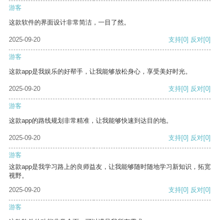
游客
这款软件的界面设计非常简洁，一目了然。
2025-09-20
支持
[0]
反对
[0]
游客
这款app是我娱乐的好帮手，让我能够放松身心，享受美好时光。
2025-09-20
支持
[0]
反对
[0]
游客
这款app的路线规划非常精准，让我能够快速到达目的地。
2025-09-20
支持
[0]
反对
[0]
游客
这款app是我学习路上的良师益友，让我能够随时随地学习新知识，拓宽
视野。
2025-09-20
支持
[0]
反对
[0]
游客