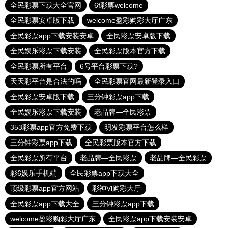
全民彩票下载大全官网
6f彩票welcome
全民彩票安卓版下载
welcome盈彩购彩大厅广东
全民彩票app下载安装安卓
全民彩票安卓版下载
全民娱乐彩票下载安装
全民彩票版本官方下载
全民彩票所有平台
6号平台彩票下载?
天天彩平台是合法的吗
全民彩票官网最新登录入口
全民彩票安卓版下载
三分钟彩票app下载
全民娱乐彩票下载安装
老品牌—全民彩票
353彩票app官方免费下载
明发彩票平台怎么样
三分钟彩票app下载
全民彩票版本官方下载
全民彩票所有平台
老品牌—全民彩票
老品牌—全民彩票
彩6娱乐手机端
全民彩票app下载大全
顶级彩票app官方网站
彩神Vl购彩大厅
全民彩票app下载大全
三分钟彩票app下载
welcome盈彩购彩大厅广东
全民彩票app下载安装安卓