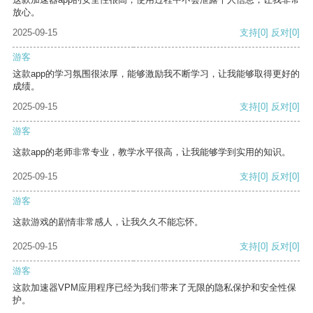
放心。
2025-09-15
支持
[0]
反对
[0]
游客
这款app的学习氛围很浓厚，能够激励我不断学习，让我能够取得更好的
成绩。
2025-09-15
支持
[0]
反对
[0]
游客
这款app的老师非常专业，教学水平很高，让我能够学到实用的知识。
2025-09-15
支持
[0]
反对
[0]
游客
这款游戏的剧情非常感人，让我久久不能忘怀。
2025-09-15
支持
[0]
反对
[0]
游客
这款加速器VPM应用程序已经为我们带来了无限的隐私保护和安全性保
护。