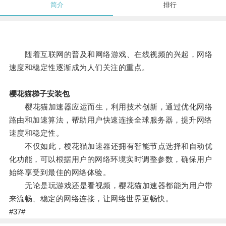
简介
排行
随着互联网的普及和网络游戏、在线视频的兴起，网络
速度和稳定性逐渐成为人们关注的重点。
樱花猫梯子安装包
樱花猫加速器应运而生，利用技术创新，通过优化网络
路由和加速算法，帮助用户快速连接全球服务器，提升网络
速度和稳定性。
不仅如此，樱花猫加速器还拥有智能节点选择和自动优
化功能，可以根据用户的网络环境实时调整参数，确保用户
始终享受到最佳的网络体验。
无论是玩游戏还是看视频，樱花猫加速器都能为用户带
来流畅、稳定的网络连接，让网络世界更畅快。
#37#