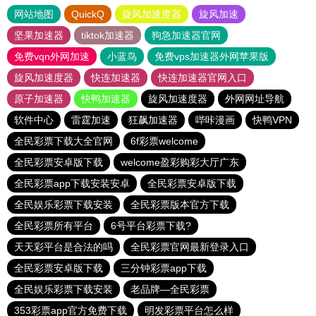
网站地图
QuickQ
旋风加速度器
旋风加速
坚果加速器
tiktok加速器
狗急加速器官网
免费vqn外网加速
小蓝鸟
免费vps加速器外网苹果版
旋风加速度器
快连加速器
快连加速器官网入口
原子加速器
快鸭加速器
旋风加速度器
外网网址导航
软件中心
雷霆加速
狂飙加速器
哔咔漫画
快鸭VPN
全民彩票下载大全官网
6f彩票welcome
全民彩票安卓版下载
welcome盈彩购彩大厅广东
全民彩票app下载安装安卓
全民彩票安卓版下载
全民娱乐彩票下载安装
全民彩票版本官方下载
全民彩票所有平台
6号平台彩票下载?
天天彩平台是合法的吗
全民彩票官网最新登录入口
全民彩票安卓版下载
三分钟彩票app下载
全民娱乐彩票下载安装
老品牌—全民彩票
353彩票app官方免费下载
明发彩票平台怎么样