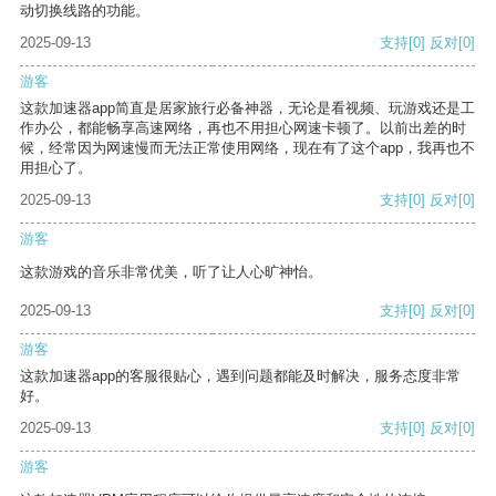
动切换线路的功能。
2025-09-13
支持
[0]
反对
[0]
游客
这款加速器app简直是居家旅行必备神器，无论是看视频、玩游戏还是工
作办公，都能畅享高速网络，再也不用担心网速卡顿了。以前出差的时
候，经常因为网速慢而无法正常使用网络，现在有了这个app，我再也不
用担心了。
2025-09-13
支持
[0]
反对
[0]
游客
这款游戏的音乐非常优美，听了让人心旷神怡。
2025-09-13
支持
[0]
反对
[0]
游客
这款加速器app的客服很贴心，遇到问题都能及时解决，服务态度非常
好。
2025-09-13
支持
[0]
反对
[0]
游客