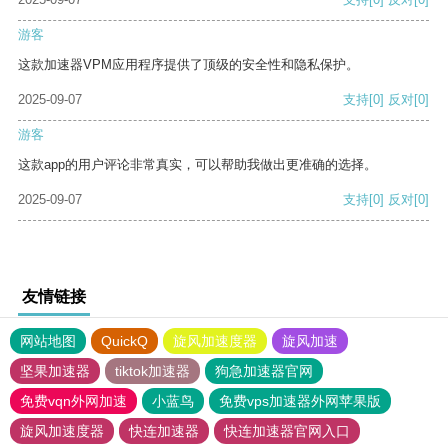
游客
这款加速器VPM应用程序提供了顶级的安全性和隐私保护。
2025-09-07
支持
[0]
反对
[0]
游客
这款app的用户评论非常真实，可以帮助我做出更准确的选择。
2025-09-07
支持
[0]
反对
[0]
友情链接
网站地图
QuickQ
旋风加速度器
旋风加速
坚果加速器
tiktok加速器
狗急加速器官网
免费vqn外网加速
小蓝鸟
免费vps加速器外网苹果版
旋风加速度器
快连加速器
快连加速器官网入口