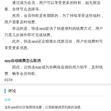
通过成为会员，用户可以享受更多的特权，如无限流
量、全球节点选择等。
然而，会员特权是有期限的，为了持续享受这些福利，
用户需要及时续费。
幸运的是，快连app提供了快捷便利的续费方式，用户
只需几步操作即可完成续费。
此外，快连app还定期推出优惠活动，用户在续费时可
享受更多优惠。
app自动续费怎么取消
因此，让快连app成为你网络连接的得力助手，及时续
费，畅享会员特权。
#37#
评论
游客
这款app的社区氛围很温馨，让我能够感受到家的温暖。