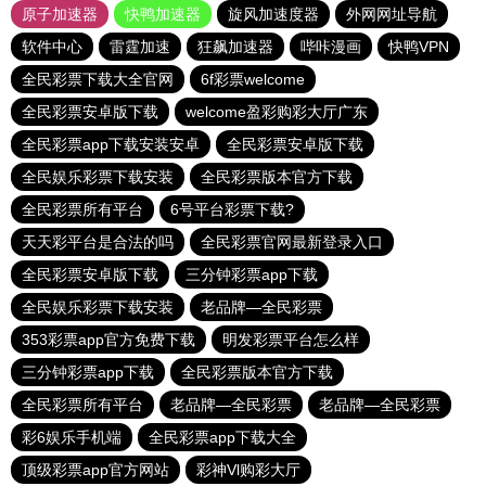
原子加速器
快鸭加速器
旋风加速度器
外网网址导航
软件中心
雷霆加速
狂飙加速器
哔咔漫画
快鸭VPN
全民彩票下载大全官网
6f彩票welcome
全民彩票安卓版下载
welcome盈彩购彩大厅广东
全民彩票app下载安装安卓
全民彩票安卓版下载
全民娱乐彩票下载安装
全民彩票版本官方下载
全民彩票所有平台
6号平台彩票下载?
天天彩平台是合法的吗
全民彩票官网最新登录入口
全民彩票安卓版下载
三分钟彩票app下载
全民娱乐彩票下载安装
老品牌—全民彩票
353彩票app官方免费下载
明发彩票平台怎么样
三分钟彩票app下载
全民彩票版本官方下载
全民彩票所有平台
老品牌—全民彩票
老品牌—全民彩票
彩6娱乐手机端
全民彩票app下载大全
顶级彩票app官方网站
彩神Vl购彩大厅