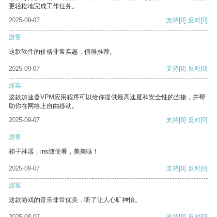
更轻松地完成工作任务。
2025-09-07
支持
[0]
反对
[0]
游客
这款软件的价格非常实惠，值得推荐。
2025-09-07
支持
[0]
反对
[0]
游客
这款加速器VPM应用程序可以给你提供最高速度和安全性的连接，并帮
助你在网络上自由移动。
2025-09-07
支持
[0]
反对
[0]
游客
梯子神器，ins随便看，美美哒！
2025-09-07
支持
[0]
反对
[0]
游客
这款游戏的音乐非常优美，听了让人心旷神怡。
2025-09-07
支持
[0]
反对
[0]