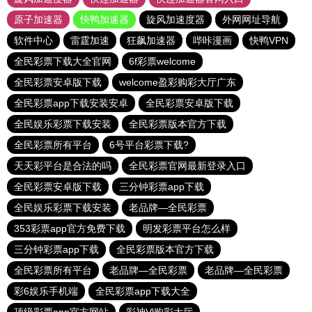
原子加速器
快鸭加速器
旋风加速度器
外网网址导航
软件中心
雷霆加速
狂飙加速器
哔咔漫画
快鸭VPN
全民彩票下载大全官网
6f彩票welcome
全民彩票安卓版下载
welcome盈彩购彩大厅广东
全民彩票app下载安装安卓
全民彩票安卓版下载
全民娱乐彩票下载安装
全民彩票版本官方下载
全民彩票所有平台
6号平台彩票下载?
天天彩平台是合法的吗
全民彩票官网最新登录入口
全民彩票安卓版下载
三分钟彩票app下载
全民娱乐彩票下载安装
老品牌—全民彩票
353彩票app官方免费下载
明发彩票平台怎么样
三分钟彩票app下载
全民彩票版本官方下载
全民彩票所有平台
老品牌—全民彩票
老品牌—全民彩票
彩6娱乐手机端
全民彩票app下载大全