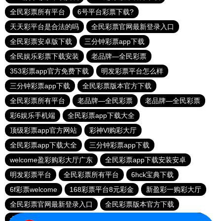
全民彩票所有平台
6号平台彩票下载?
天天彩平台是合法的吗
全民彩票官网最新登录入口
全民彩票安卓版下载
三分钟彩票app下载
全民娱乐彩票下载安装
老品牌—全民彩票
353彩票app官方免费下载
明发彩票平台怎么样
三分钟彩票app下载
全民彩票版本官方下载
全民彩票所有平台
老品牌—全民彩票
老品牌—全民彩票
彩6娱乐手机端
全民彩票app下载大全
顶级彩票app官方网站
彩神Vl购彩大厅
全民彩票app下载大全
三分钟彩票app下载
welcome盈彩购彩大厅广东
全民彩票app下载安装安卓
明发彩票平台
全民彩票所有平台
6hck宝典下载
6f彩票welcome
168彩票平台8元彩金
新盈彩一购彩大厅
全民彩票官网最新登录入口
全民彩票版本官方下载
全民彩票安卓版
全民彩票平台登录
全民彩票安卓版下载