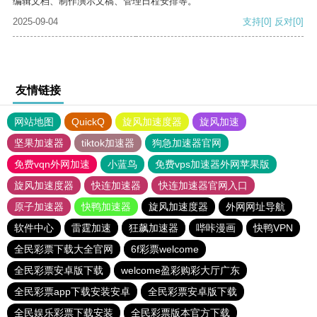
编辑文档、制作演示文稿、管理日程安排等。
2025-09-04
支持
[0]
反对
[0]
友情链接
网站地图
QuickQ
旋风加速度器
旋风加速
坚果加速器
tiktok加速器
狗急加速器官网
免费vqn外网加速
小蓝鸟
免费vps加速器外网苹果版
旋风加速度器
快连加速器
快连加速器官网入口
原子加速器
快鸭加速器
旋风加速度器
外网网址导航
软件中心
雷霆加速
狂飙加速器
哔咔漫画
快鸭VPN
全民彩票下载大全官网
6f彩票welcome
全民彩票安卓版下载
welcome盈彩购彩大厅广东
全民彩票app下载安装安卓
全民彩票安卓版下载
全民娱乐彩票下载安装
全民彩票版本官方下载