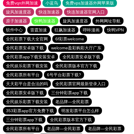
免费vqn外网加速
小蓝鸟
免费vps加速器外网苹果版
旋风加速度器
快连加速器
快连加速器官网入口
原子加速器
快鸭加速器
旋风加速度器
外网网址导航
软件中心
雷霆加速
狂飙加速器
哔咔漫画
快鸭VPN
全民彩票下载大全官网
6f彩票welcome
全民彩票安卓版下载
welcome盈彩购彩大厅广东
全民彩票app下载安装安卓
全民彩票安卓版下载
全民娱乐彩票下载安装
全民彩票版本官方下载
全民彩票所有平台
6号平台彩票下载?
天天彩平台是合法的吗
全民彩票官网最新登录入口
全民彩票安卓版下载
三分钟彩票app下载
全民娱乐彩票下载安装
老品牌—全民彩票
353彩票app官方免费下载
明发彩票平台怎么样
三分钟彩票app下载
全民彩票版本官方下载
全民彩票所有平台
老品牌—全民彩票
老品牌—全民彩票