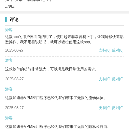
#39#
评论
游客
这款app的用户界面简洁明了，使用起来非常容易上手，让我能够快速熟
悉操作。我不用看说明书，就可以轻松使用这款app。
2025-08-27
支持
[0]
反对
[0]
游客
这款软件的功能非常强大，可以满足我日常使用的需求。
2025-08-27
支持
[0]
反对
[0]
游客
这款加速器VPM应用程序已经为我们带来了无限的流畅体验。
2025-08-27
支持
[0]
反对
[0]
游客
这款加速器VPM应用程序已经为我们带来了无限的隐私和自由。