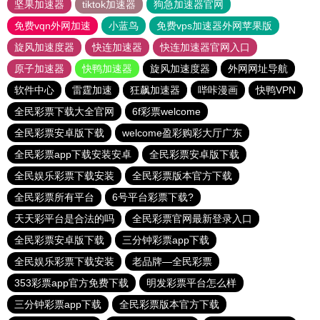
坚果加速器
tiktok加速器
狗急加速器官网
免费vqn外网加速
小蓝鸟
免费vps加速器外网苹果版
旋风加速度器
快连加速器
快连加速器官网入口
原子加速器
快鸭加速器
旋风加速度器
外网网址导航
软件中心
雷霆加速
狂飙加速器
哔咔漫画
快鸭VPN
全民彩票下载大全官网
6f彩票welcome
全民彩票安卓版下载
welcome盈彩购彩大厅广东
全民彩票app下载安装安卓
全民彩票安卓版下载
全民娱乐彩票下载安装
全民彩票版本官方下载
全民彩票所有平台
6号平台彩票下载?
天天彩平台是合法的吗
全民彩票官网最新登录入口
全民彩票安卓版下载
三分钟彩票app下载
全民娱乐彩票下载安装
老品牌—全民彩票
353彩票app官方免费下载
明发彩票平台怎么样
三分钟彩票app下载
全民彩票版本官方下载