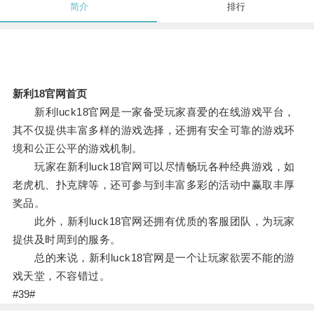
简介
排行
新利18官网首页
新利luck18官网是一家备受玩家喜爱的在线游戏平台，
其不仅提供丰富多样的游戏选择，还拥有安全可靠的游戏环
境和公正公平的游戏机制。
玩家在新利luck18官网可以尽情畅玩各种经典游戏，如
老虎机、扑克牌等，还可参与到丰富多彩的活动中赢取丰厚
奖品。
此外，新利luck18官网还拥有优质的客服团队，为玩家
提供及时周到的服务。
总的来说，新利luck18官网是一个让玩家欲罢不能的游
戏天堂，不容错过。
#39#