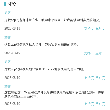
评论
游客
这款app的老师非常专业，教学水平很高，让我能够学到实用的知识。
2025-08-19
支持
[0]
反对
[0]
游客
这款app就像我的私人导师，带领我探索知识的奥秘。
2025-08-19
支持
[0]
反对
[0]
游客
这款app的路线规划非常精准，让我能够快速到达目的地。
2025-08-19
支持
[0]
反对
[0]
游客
这款加速器VPM应用程序可以给你提供最高速度和安全性的连接，并帮
助你在网络上自由移动。
2025-08-19
支持
[0]
反对
[0]