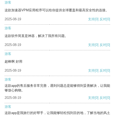
游客
这款加速器VPM应用程序可以给你提供全球覆盖和最高安全性的连接。
2025-08-19
支持
[0]
反对
[0]
游客
这款软件简直是神器，解决了我所有问题。
2025-08-19
支持
[0]
反对
[0]
游客
超棒啊 好用
2025-08-19
支持
[0]
反对
[0]
游客
这款app的售后服务非常完善，遇到问题总是能够得到妥善解决，让我能
够放心购物。
2025-08-19
支持
[0]
反对
[0]
游客
这款app是我旅行的好帮手，让我能够轻松找到目的地，了解当地的风土