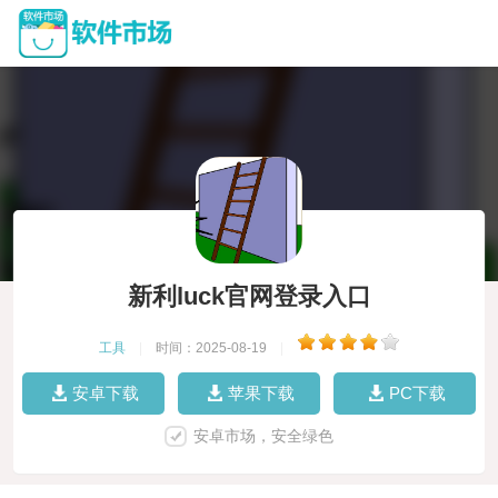
新利luck官网登录入口
工具
|
时间：2025-08-19
|
安卓下载
苹果下载
PC下载
安卓市场，安全绿色