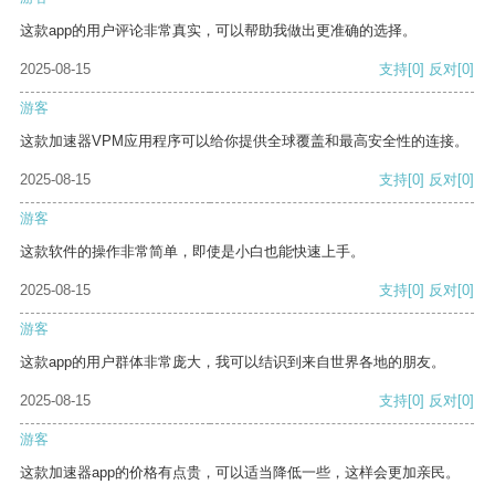
这款app的用户评论非常真实，可以帮助我做出更准确的选择。
2025-08-15
支持
[0]
反对
[0]
游客
这款加速器VPM应用程序可以给你提供全球覆盖和最高安全性的连接。
2025-08-15
支持
[0]
反对
[0]
游客
这款软件的操作非常简单，即使是小白也能快速上手。
2025-08-15
支持
[0]
反对
[0]
游客
这款app的用户群体非常庞大，我可以结识到来自世界各地的朋友。
2025-08-15
支持
[0]
反对
[0]
游客
这款加速器app的价格有点贵，可以适当降低一些，这样会更加亲民。