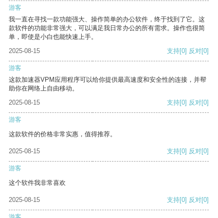
游客
我一直在寻找一款功能强大、操作简单的办公软件，终于找到了它。这
款软件的功能非常强大，可以满足我日常办公的所有需求。操作也很简
单，即使是小白也能快速上手。
2025-08-15
支持
[0]
反对
[0]
游客
这款加速器VPM应用程序可以给你提供最高速度和安全性的连接，并帮
助你在网络上自由移动。
2025-08-15
支持
[0]
反对
[0]
游客
这款软件的价格非常实惠，值得推荐。
2025-08-15
支持
[0]
反对
[0]
游客
这个软件我非常喜欢
2025-08-15
支持
[0]
反对
[0]
游客