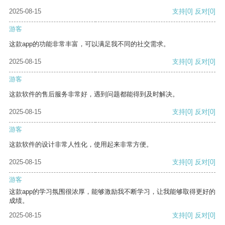
2025-08-15
支持
[0]
反对
[0]
游客
这款app的功能非常丰富，可以满足我不同的社交需求。
2025-08-15
支持
[0]
反对
[0]
游客
这款软件的售后服务非常好，遇到问题都能得到及时解决。
2025-08-15
支持
[0]
反对
[0]
游客
这款软件的设计非常人性化，使用起来非常方便。
2025-08-15
支持
[0]
反对
[0]
游客
这款app的学习氛围很浓厚，能够激励我不断学习，让我能够取得更好的
成绩。
2025-08-15
支持
[0]
反对
[0]