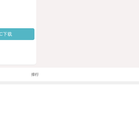
PC下载
排行