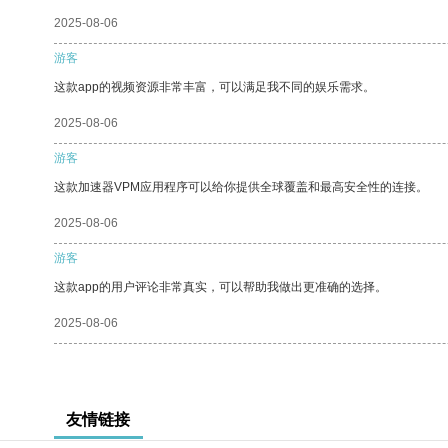
2025-08-06
游客
这款app的视频资源非常丰富，可以满足我不同的娱乐需求。
2025-08-06
游客
这款加速器VPM应用程序可以给你提供全球覆盖和最高安全性的连接。
2025-08-06
游客
这款app的用户评论非常真实，可以帮助我做出更准确的选择。
2025-08-06
友情链接