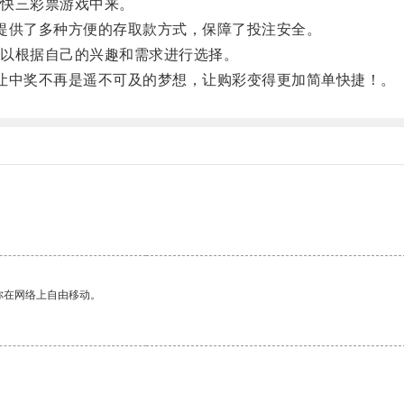
快三彩票游戏中来。
供了多种方便的存取款方式，保障了投注安全。
以根据自己的兴趣和需求进行选择。
中奖不再是遥不可及的梦想，让购彩变得更加简单快捷！。
你在网络上自由移动。