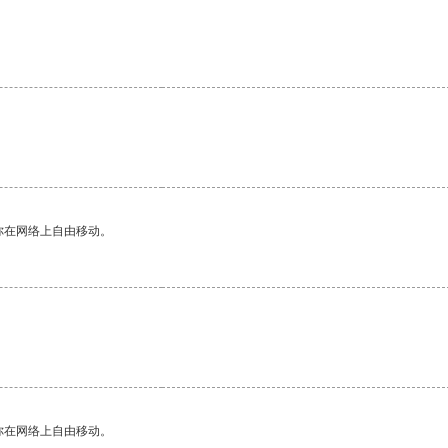
你在网络上自由移动。
你在网络上自由移动。