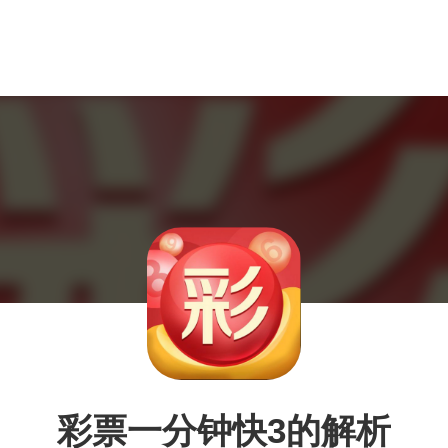
彩票一分钟快3的解析