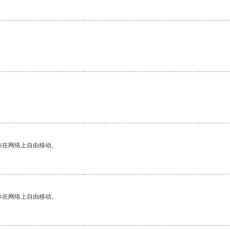
你在网络上自由移动。
你在网络上自由移动。