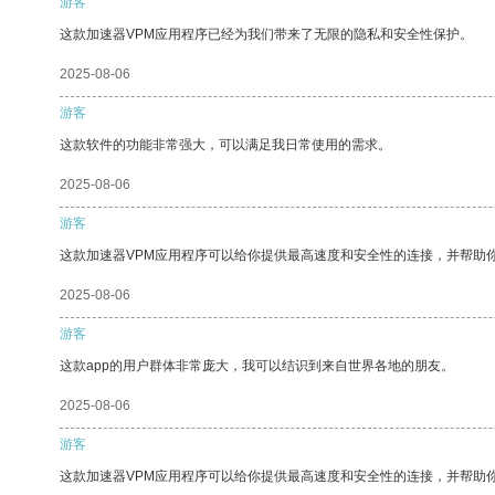
游客
这款加速器VPM应用程序已经为我们带来了无限的隐私和安全性保护。
2025-08-06
游客
这款软件的功能非常强大，可以满足我日常使用的需求。
2025-08-06
游客
这款加速器VPM应用程序可以给你提供最高速度和安全性的连接，并帮助
2025-08-06
游客
这款app的用户群体非常庞大，我可以结识到来自世界各地的朋友。
2025-08-06
游客
这款加速器VPM应用程序可以给你提供最高速度和安全性的连接，并帮助