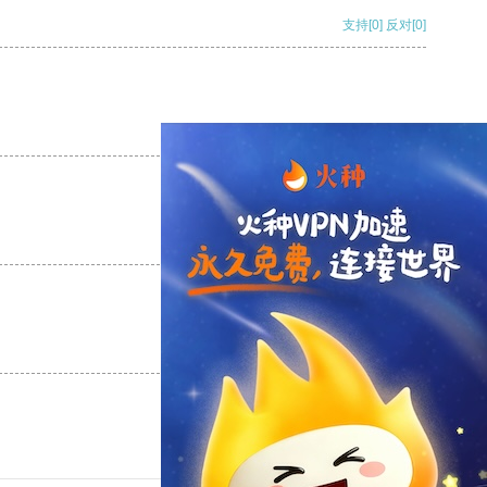
支持
[0]
反对
[0]
支持
[0]
反对
[0]
支持
[0]
反对
[0]
支持
[0]
反对
[0]