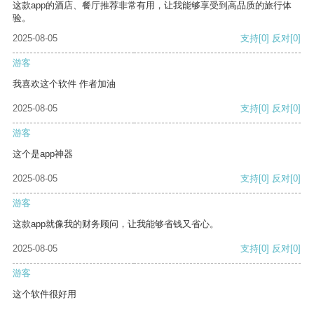
这款app的酒店、餐厅推荐非常有用，让我能够享受到高品质的旅行体
验。
2025-08-05
支持
[0]
反对
[0]
游客
我喜欢这个软件 作者加油
2025-08-05
支持
[0]
反对
[0]
游客
这个是app神器
2025-08-05
支持
[0]
反对
[0]
游客
这款app就像我的财务顾问，让我能够省钱又省心。
2025-08-05
支持
[0]
反对
[0]
游客
这个软件很好用