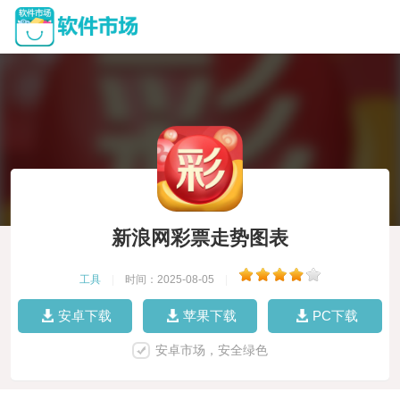
新浪网彩票走势图表
工具
|
时间：2025-08-05
|
安卓下载
苹果下载
PC下载
安卓市场，安全绿色