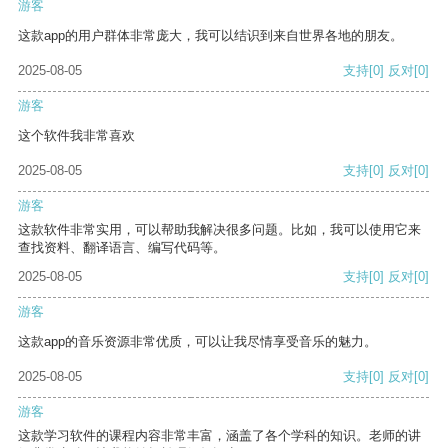
游客
这款app的用户群体非常庞大，我可以结识到来自世界各地的朋友。
2025-08-05
支持
[0]
反对
[0]
游客
这个软件我非常喜欢
2025-08-05
支持
[0]
反对
[0]
游客
这款软件非常实用，可以帮助我解决很多问题。比如，我可以使用它来
查找资料、翻译语言、编写代码等。
2025-08-05
支持
[0]
反对
[0]
游客
这款app的音乐资源非常优质，可以让我尽情享受音乐的魅力。
2025-08-05
支持
[0]
反对
[0]
游客
这款学习软件的课程内容非常丰富，涵盖了各个学科的知识。老师的讲