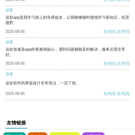
游客
这款app是我学习路上的良师益友，让我能够随时随地学习新知识，拓宽
视野。
2025-08-05
支持
[0]
反对
[0]
游客
这款加速器app的客服很贴心，遇到问题都能及时解决，服务态度非常
好。
2025-08-05
支持
[0]
反对
[0]
游客
这款软件的界面设计非常简洁，一目了然。
2025-08-05
支持
[0]
反对
[0]
友情链接