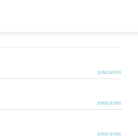
支持
[0]
反对
[0]
支持
[0]
反对
[0]
支持
[0]
反对
[0]