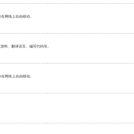
你在网络上自由移动。
找资料、翻译语言、编写代码等。
你在网络上自由移动。