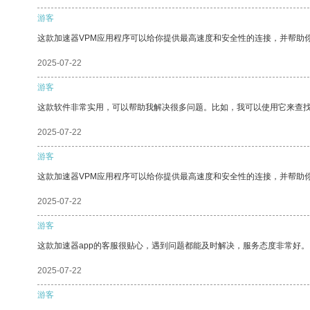
游客
这款加速器VPM应用程序可以给你提供最高速度和安全性的连接，并帮助
2025-07-22
游客
这款软件非常实用，可以帮助我解决很多问题。比如，我可以使用它来查
2025-07-22
游客
这款加速器VPM应用程序可以给你提供最高速度和安全性的连接，并帮助
2025-07-22
游客
这款加速器app的客服很贴心，遇到问题都能及时解决，服务态度非常好。
2025-07-22
游客