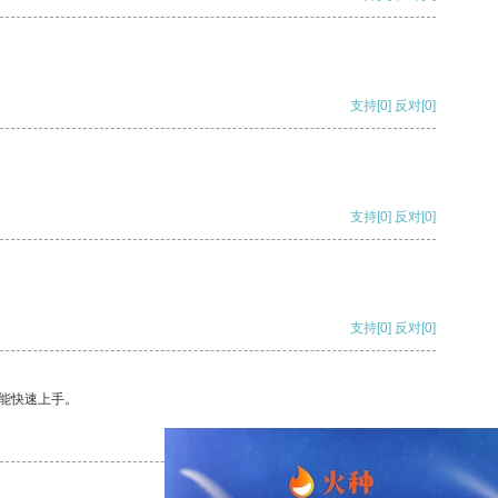
支持
[0]
反对
[0]
支持
[0]
反对
[0]
支持
[0]
反对
[0]
能快速上手。
支持
[0]
反对
[0]