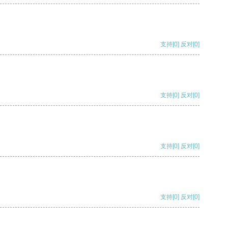
支持
[0]
反对
[0]
支持
[0]
反对
[0]
支持
[0]
反对
[0]
支持
[0]
反对
[0]