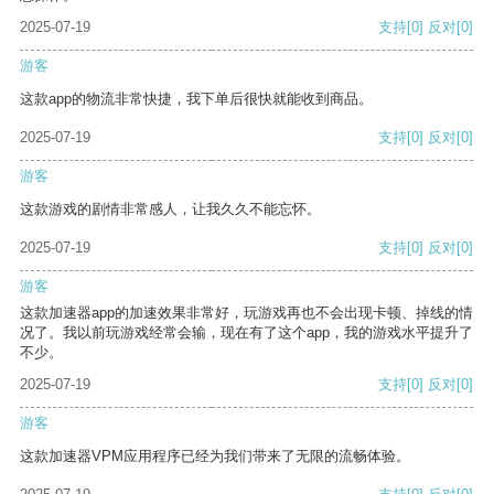
2025-07-19
支持
[0]
反对
[0]
游客
这款app的物流非常快捷，我下单后很快就能收到商品。
2025-07-19
支持
[0]
反对
[0]
游客
这款游戏的剧情非常感人，让我久久不能忘怀。
2025-07-19
支持
[0]
反对
[0]
游客
这款加速器app的加速效果非常好，玩游戏再也不会出现卡顿、掉线的情
况了。我以前玩游戏经常会输，现在有了这个app，我的游戏水平提升了
不少。
2025-07-19
支持
[0]
反对
[0]
游客
这款加速器VPM应用程序已经为我们带来了无限的流畅体验。