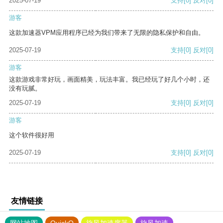
2025-07-19
支持
[0]
反对
[0]
游客
这款加速器VPM应用程序已经为我们带来了无限的隐私保护和自由。
2025-07-19
支持
[0]
反对
[0]
游客
这款游戏非常好玩，画面精美，玩法丰富。我已经玩了好几个小时，还
没有玩腻。
2025-07-19
支持
[0]
反对
[0]
游客
这个软件很好用
2025-07-19
支持
[0]
反对
[0]
友情链接