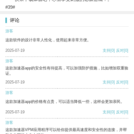
#39#
评论
游客
这款软件的设计非常人性化，使用起来非常方便。
2025-07-19
支持
[0]
反对
[0]
游客
这款加速器app的安全性有待提高，可以加强防护措施，比如增加双重验
证。
2025-07-19
支持
[0]
反对
[0]
游客
这款加速器app的价格有点贵，可以适当降低一些，这样会更加亲民。
2025-07-19
支持
[0]
反对
[0]
游客
这款加速器VPM应用程序可以给你提供最高速度和安全性的连接，并帮