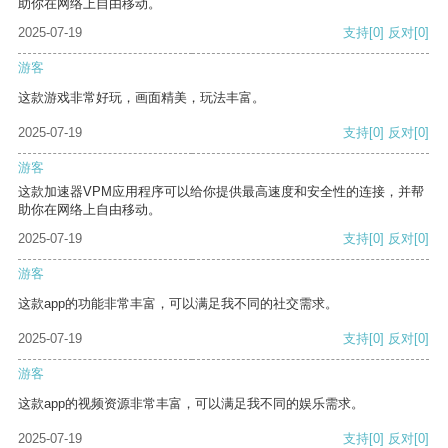
助你在网络上自由移动。
2025-07-19
支持
[0]
反对
[0]
游客
这款游戏非常好玩，画面精美，玩法丰富。
2025-07-19
支持
[0]
反对
[0]
游客
这款加速器VPM应用程序可以给你提供最高速度和安全性的连接，并帮
助你在网络上自由移动。
2025-07-19
支持
[0]
反对
[0]
游客
这款app的功能非常丰富，可以满足我不同的社交需求。
2025-07-19
支持
[0]
反对
[0]
游客
这款app的视频资源非常丰富，可以满足我不同的娱乐需求。
2025-07-19
支持
[0]
反对
[0]