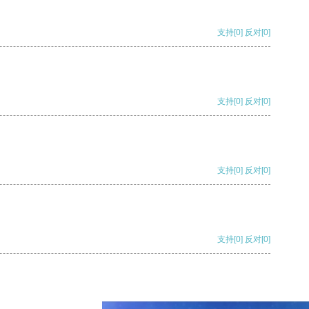
支持
[0]
反对
[0]
支持
[0]
反对
[0]
支持
[0]
反对
[0]
支持
[0]
反对
[0]
支持
[0]
反对
[0]