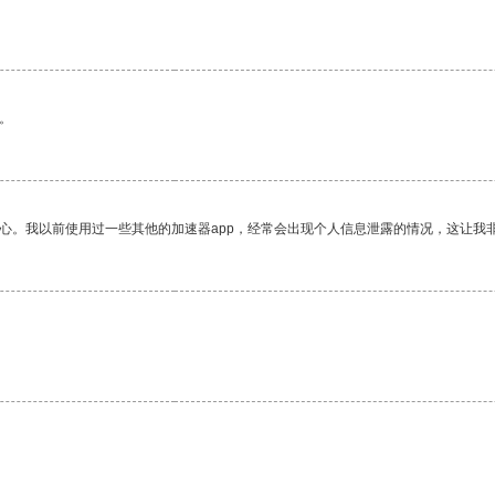
。
放心。我以前使用过一些其他的加速器app，经常会出现个人信息泄露的情况，这让我