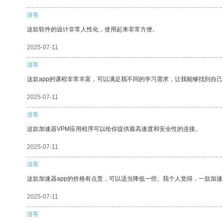
游客
这款软件的设计非常人性化，使用起来非常方便。
2025-07-11
游客
这款app的课程非常丰富，可以满足我不同的学习需求，让我能够找到自
2025-07-11
游客
这款加速器VPM应用程序可以给你提供最高速度和安全性的连接。
2025-07-11
游客
这款加速器app的价格有点贵，可以适当降低一些。我个人觉得，一款加速
2025-07-11
游客