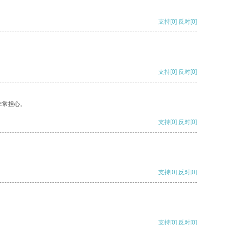
支持
[0]
反对
[0]
支持
[0]
反对
[0]
非常担心。
支持
[0]
反对
[0]
支持
[0]
反对
[0]
支持
[0]
反对
[0]