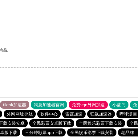
的商品。
tiktok加速器
狗急加速器官网
免费vqn外网加速
小蓝鸟
免
外网网址导航
软件中心
雷霆加速
狂飙加速器
哔咔漫画
p下载安装安卓
全民彩票安卓版下载
全民娱乐彩票下载安装
全
卓版下载
三分钟彩票app下载
全民娱乐彩票下载安装
老品牌