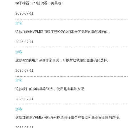
梯子神器，ins随便看，美美哒！
2025-07-11
游客
这款加速器VPM应用程序已经为我们带来了无限的隐私和自由。
2025-07-11
游客
这款app的用户评论非常真实，可以帮助我做出更准确的选择。
2025-07-11
游客
这款软件的功能非常强大，使用起来非常方便。
2025-07-11
游客
这款加速器VPM应用程序可以给你提供全球覆盖和最高安全性的连接。
2025-07-11