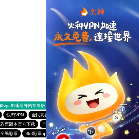
支持
[0]
反对
[0]
支持
[0]
反对
[0]
费vps加速器外网苹果版
旋风加速度器
快连加速器
快鸭VPN
全民彩票下载大全官网
6f彩票welcome
民彩票版本官方下载
全民彩票所有平台
6号平台彩票下载?
—全民彩票
353彩票app官方免费下载
明发彩票平台怎么样