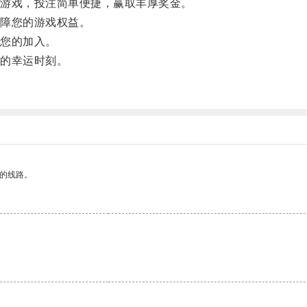
游戏，投注简单便捷，赢取丰厚奖金。
障您的游戏权益。
您的加入。
的幸运时刻。
区的线路。