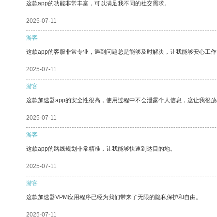
这款app的功能非常丰富，可以满足我不同的社交需求。
2025-07-11
游客
这款app的客服非常专业，遇到问题总是能够及时解决，让我能够安心工作
2025-07-11
游客
这款加速器app的安全性很高，使用过程中不会泄露个人信息，这让我很
2025-07-11
游客
这款app的路线规划非常精准，让我能够快速到达目的地。
2025-07-11
游客
这款加速器VPM应用程序已经为我们带来了无限的隐私保护和自由。
2025-07-11