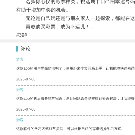
选择你心仪的彩票种类，挑选属于自己的幸运号码，
有助于增加中奖的机会。
无论是自己玩还是与朋友家人一起探索，都能在这
勇敢购买彩票，成为幸运儿！。
#39#
评论
游客
这款app的用户界面简洁明了，使用起来非常容易上手，让我能够快速熟
2025-07-08
游客
这款app的售后服务非常完善，遇到问题总是能够得到妥善解决，让我能
2025-07-08
游客
这款软件的学习方式非常灵活，可以根据自己的需求选择学习方式。