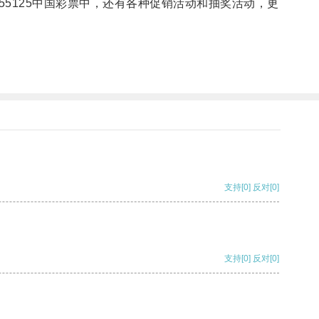
125中国彩票中，还有各种促销活动和抽奖活动，更
支持
[0]
反对
[0]
支持
[0]
反对
[0]