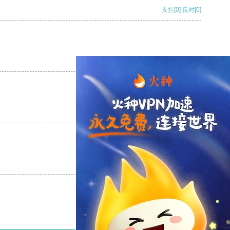
支持
[0]
反对
[0]
支持
[0]
反对
[0]
支持
[0]
反对
[0]
支持
[0]
反对
[0]