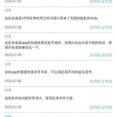
2025-07-05
支持
[0]
反对
[0]
游客
这款加速器VPM应用程序已经为我们带来了无限的隐私和自由。
2025-07-05
支持
[0]
反对
[0]
游客
这款加速器app的加速效果还是不错的，但偶尔也会出现卡顿的情况，希
望开发者能够优化一下。
2025-07-05
支持
[0]
反对
[0]
游客
这款app的视频资源非常丰富，可以满足我不同的娱乐需求。
2025-07-05
支持
[0]
反对
[0]
游客
这款软件的功能非常强大，使用起来非常方便。
2025-07-05
支持
[0]
反对
[0]
游客