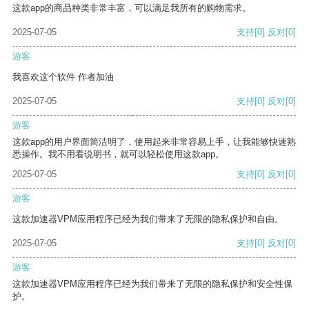
这款app的商品种类非常丰富，可以满足我所有的购物需求。
2025-07-05
支持
[0]
反对
[0]
游客
我喜欢这个软件 作者加油
2025-07-05
支持
[0]
反对
[0]
游客
这款app的用户界面简洁明了，使用起来非常容易上手，让我能够快速熟
悉操作。我不用看说明书，就可以轻松使用这款app。
2025-07-05
支持
[0]
反对
[0]
游客
这款加速器VPM应用程序已经为我们带来了无限的隐私保护和自由。
2025-07-05
支持
[0]
反对
[0]
游客
这款加速器VPM应用程序已经为我们带来了无限的隐私保护和安全性保
护。