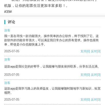
机版，让你的彩票生活更加丰富多彩！。
#39#
评论
游客
我一直在寻找一款功能强大、操作简单的办公软件，终于找到了它。这
款软件的功能非常强大，可以满足我日常办公的所有需求。操作也很简
单，即使是小白也能快速上手。
2025-07-05
支持
[0]
反对
[0]
游客
这款app是我社交的好帮手，让我能够与朋友保持联系，分享生活点滴。
2025-07-05
支持
[0]
反对
[0]
游客
这款app是我学习路上的良师益友，让我能够随时随地学习新知识，拓宽
视野。
2025-07-05
支持
[0]
反对
[0]