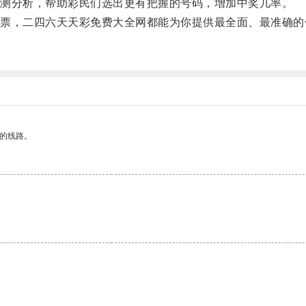
测分析，帮助彩民们选出更有把握的号码，增加中奖几率。
，二四六天天彩免费大全网都能为你提供最全面、最准确的
区的线路。