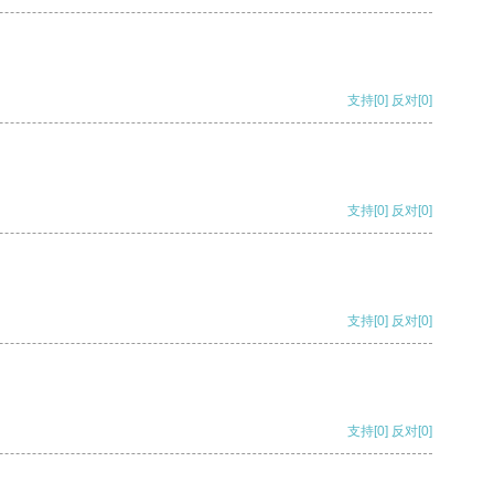
支持
[0]
反对
[0]
支持
[0]
反对
[0]
支持
[0]
反对
[0]
支持
[0]
反对
[0]