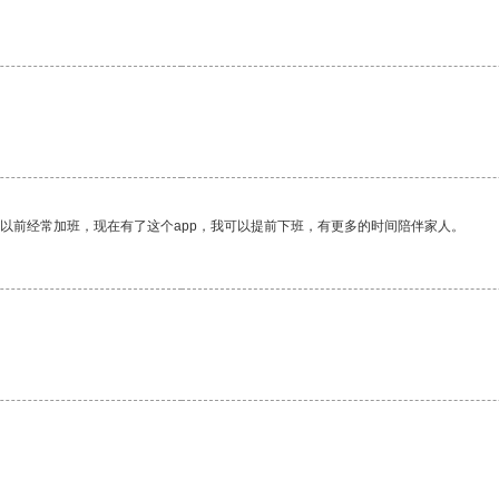
我以前经常加班，现在有了这个app，我可以提前下班，有更多的时间陪伴家人。
。