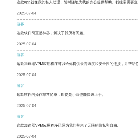
这款app就像我的私人助理，随时随地为我的办公提供帮助。我经常需要查
2025-07-04
游客
这款软件简直是神器，解决了我所有问题。
2025-07-04
游客
这款加速器VPM应用程序可以给你提供最高速度和安全性的连接，并帮助
2025-07-04
游客
这款软件的操作非常简单，即使是小白也能快速上手。
2025-07-04
游客
这款加速器VPM应用程序已经为我们带来了无限的隐私和自由。
2025-07-04