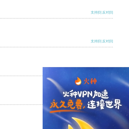
支持
[0]
反对
[0]
支持
[0]
反对
[0]
支持
[0]
反对
[0]
支持
[0]
反对
[0]
支持
[0]
反对
[0]