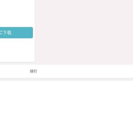
PC下载
排行