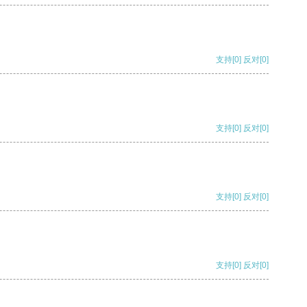
支持
[0]
反对
[0]
支持
[0]
反对
[0]
支持
[0]
反对
[0]
支持
[0]
反对
[0]