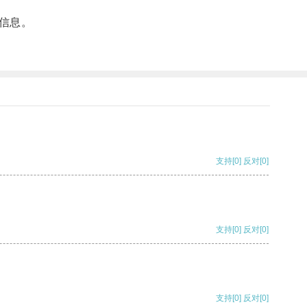
信息。
支持
[0]
反对
[0]
支持
[0]
反对
[0]
支持
[0]
反对
[0]