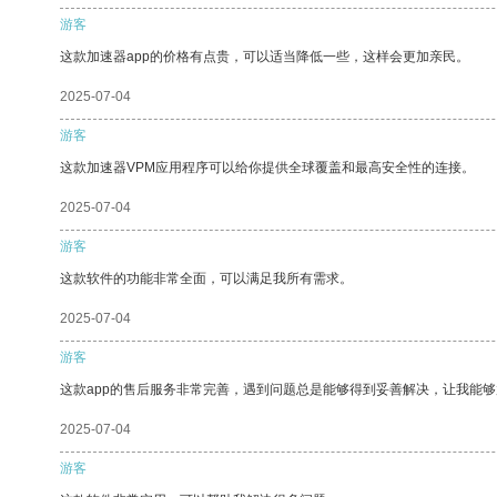
游客
这款加速器app的价格有点贵，可以适当降低一些，这样会更加亲民。
2025-07-04
游客
这款加速器VPM应用程序可以给你提供全球覆盖和最高安全性的连接。
2025-07-04
游客
这款软件的功能非常全面，可以满足我所有需求。
2025-07-04
游客
这款app的售后服务非常完善，遇到问题总是能够得到妥善解决，让我能
2025-07-04
游客