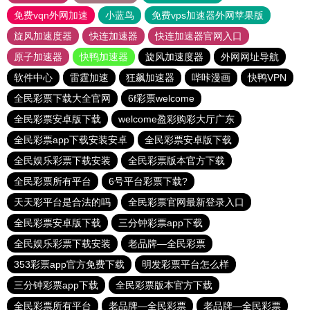
免费vqn外网加速
小蓝鸟
免费vps加速器外网苹果版
旋风加速度器
快连加速器
快连加速器官网入口
原子加速器
快鸭加速器
旋风加速度器
外网网址导航
软件中心
雷霆加速
狂飙加速器
哔咔漫画
快鸭VPN
全民彩票下载大全官网
6f彩票welcome
全民彩票安卓版下载
welcome盈彩购彩大厅广东
全民彩票app下载安装安卓
全民彩票安卓版下载
全民娱乐彩票下载安装
全民彩票版本官方下载
全民彩票所有平台
6号平台彩票下载?
天天彩平台是合法的吗
全民彩票官网最新登录入口
全民彩票安卓版下载
三分钟彩票app下载
全民娱乐彩票下载安装
老品牌—全民彩票
353彩票app官方免费下载
明发彩票平台怎么样
三分钟彩票app下载
全民彩票版本官方下载
全民彩票所有平台
老品牌—全民彩票
老品牌—全民彩票