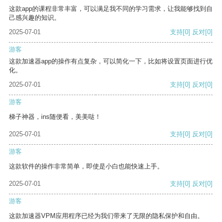
这款app的课程非常丰富，可以满足我不同的学习需求，让我能够找到自
己感兴趣的知识。
2025-07-01
支持
[0]
反对
[0]
游客
这款加速器app的操作有点复杂，可以简化一下，比如将设置页面进行优
化。
2025-07-01
支持
[0]
反对
[0]
游客
梯子神器，ins随便看，美美哒！
2025-07-01
支持
[0]
反对
[0]
游客
这款软件的操作非常简单，即使是小白也能快速上手。
2025-07-01
支持
[0]
反对
[0]
游客
这款加速器VPM应用程序已经为我们带来了无限的隐私保护和自由。