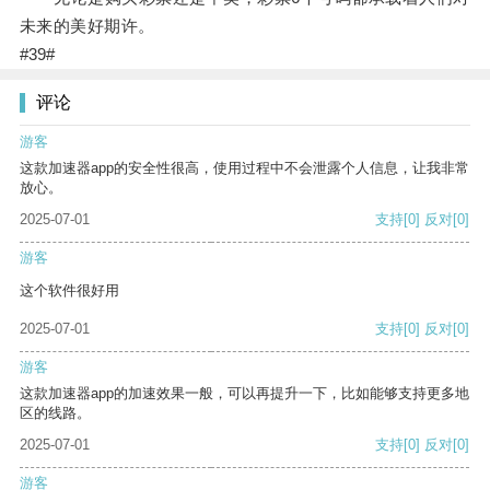
未来的美好期许。
#39#
评论
游客
这款加速器app的安全性很高，使用过程中不会泄露个人信息，让我非常
放心。
2025-07-01
支持
[0]
反对
[0]
游客
这个软件很好用
2025-07-01
支持
[0]
反对
[0]
游客
这款加速器app的加速效果一般，可以再提升一下，比如能够支持更多地
区的线路。
2025-07-01
支持
[0]
反对
[0]
游客