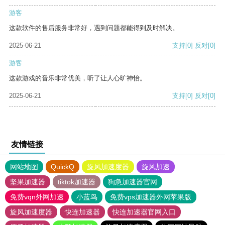
游客
这款软件的售后服务非常好，遇到问题都能得到及时解决。
2025-06-21
支持
[0]
反对
[0]
游客
这款游戏的音乐非常优美，听了让人心旷神怡。
2025-06-21
支持
[0]
反对
[0]
友情链接
网站地图
QuickQ
旋风加速度器
旋风加速
坚果加速器
tiktok加速器
狗急加速器官网
免费vqn外网加速
小蓝鸟
免费vps加速器外网苹果版
旋风加速度器
快连加速器
快连加速器官网入口