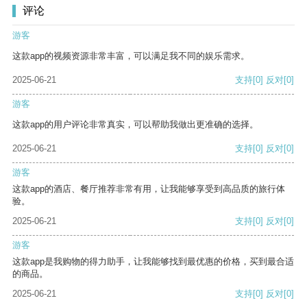
评论
游客
这款app的视频资源非常丰富，可以满足我不同的娱乐需求。
2025-06-21
支持
[0]
反对
[0]
游客
这款app的用户评论非常真实，可以帮助我做出更准确的选择。
2025-06-21
支持
[0]
反对
[0]
游客
这款app的酒店、餐厅推荐非常有用，让我能够享受到高品质的旅行体
验。
2025-06-21
支持
[0]
反对
[0]
游客
这款app是我购物的得力助手，让我能够找到最优惠的价格，买到最合适
的商品。
2025-06-21
支持
[0]
反对
[0]