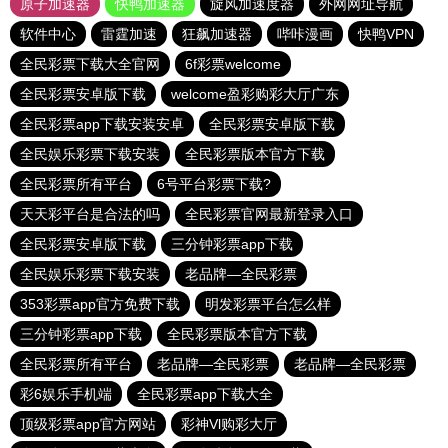
原子加速器
快鸭加速器
旋风加速度器
外网网址导航
软件中心
雷霆加速
狂飙加速器
哔咔漫画
快鸭VPN
全民彩票下载大全官网
6f彩票welcome
全民彩票安卓版下载
welcome盈彩购彩大厅广东
全民彩票app下载安装安卓
全民彩票安卓版下载
全民娱乐彩票下载安装
全民彩票版本官方下载
全民彩票所有平台
6号平台彩票下载?
天天彩平台是合法的吗
全民彩票官网最新登录入口
全民彩票安卓版下载
三分钟彩票app下载
全民娱乐彩票下载安装
老品牌—全民彩票
353彩票app官方免费下载
明发彩票平台怎么样
三分钟彩票app下载
全民彩票版本官方下载
全民彩票所有平台
老品牌—全民彩票
老品牌—全民彩票
彩6娱乐手机端
全民彩票app下载大全
顶级彩票app官方网站
彩神Vl购彩大厅