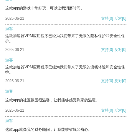
这款app的游戏非常好玩，可以让我消磨时间。
2025-06-21
支持
[0]
反对
[0]
游客
这款加速器VPM应用程序已经为我们带来了无限的隐私保护和安全性保
护。
2025-06-21
支持
[0]
反对
[0]
游客
这款加速器VPM应用程序已经为我们带来了无限的流畅体验和安全性保
护。
2025-06-21
支持
[0]
反对
[0]
游客
这款app的社区氛围很温馨，让我能够感受到家的温暖。
2025-06-21
支持
[0]
反对
[0]
游客
这款app就像我的财务顾问，让我能够省钱又省心。