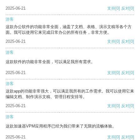
2025-06-21
支持
[0]
反对
[0]
游客
这款办公软件的功能非常全面，涵盖了文档、表格、演示文稿等各个方
面。我可以使用它来完成日常办公的所有任务，非常方便。
2025-06-21
支持
[0]
反对
[0]
游客
这款软件的功能非常全面，可以满足我所有需求。
2025-06-21
支持
[0]
反对
[0]
游客
这款app的功能非常强大，可以满足我所有的工作需求。我可以使用它来
编辑文档、制作演示文稿、管理日程安排等。
2025-06-21
支持
[0]
反对
[0]
游客
这款加速器VPM应用程序已经为我们带来了无限的流畅体验。
2025-06-21
支持
[0]
反对
[0]