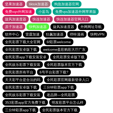
坚果加速器
tiktok加速器
狗急加速器官网
免费vqn外网加速
小蓝鸟
免费vps加速器外网苹果版
旋风加速度器
快连加速器
快连加速器官网入口
原子加速器
快鸭加速器
旋风加速度器
外网网址导航
软件中心
雷霆加速
狂飙加速器
哔咔漫画
快鸭VPN
全民彩票下载大全官网
6f彩票welcome
全民彩票安卓版下载
welcome盈彩购彩大厅广东
全民彩票app下载安装安卓
全民彩票安卓版下载
全民娱乐彩票下载安装
全民彩票版本官方下载
全民彩票所有平台
6号平台彩票下载?
天天彩平台是合法的吗
全民彩票官网最新登录入口
全民彩票安卓版下载
三分钟彩票app下载
全民娱乐彩票下载安装
老品牌—全民彩票
353彩票app官方免费下载
明发彩票平台怎么样
三分钟彩票app下载
全民彩票版本官方下载