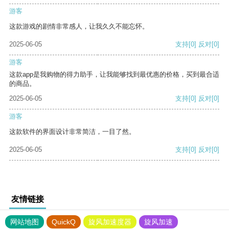
游客
这款游戏的剧情非常感人，让我久久不能忘怀。
2025-06-05
支持
[0]
反对
[0]
游客
这款app是我购物的得力助手，让我能够找到最优惠的价格，买到最合适
的商品。
2025-06-05
支持
[0]
反对
[0]
游客
这款软件的界面设计非常简洁，一目了然。
2025-06-05
支持
[0]
反对
[0]
友情链接
网站地图
QuickQ
旋风加速度器
旋风加速