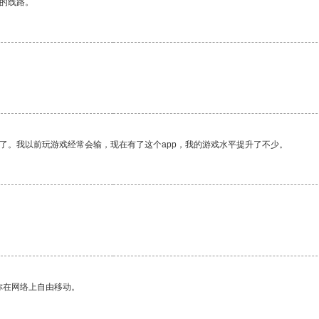
区的线路。
了。我以前玩游戏经常会输，现在有了这个app，我的游戏水平提升了不少。
。
你在网络上自由移动。