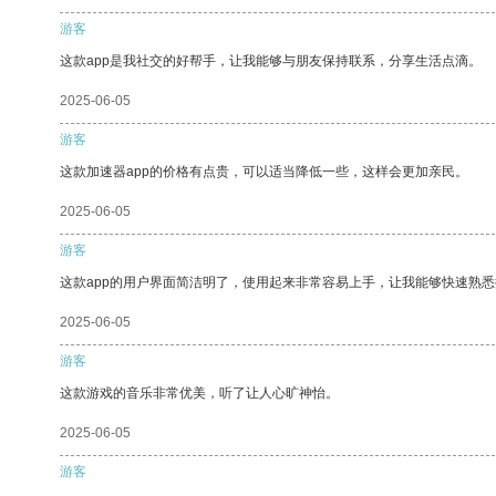
游客
这款app是我社交的好帮手，让我能够与朋友保持联系，分享生活点滴。
2025-06-05
游客
这款加速器app的价格有点贵，可以适当降低一些，这样会更加亲民。
2025-06-05
游客
这款app的用户界面简洁明了，使用起来非常容易上手，让我能够快速熟悉
2025-06-05
游客
这款游戏的音乐非常优美，听了让人心旷神怡。
2025-06-05
游客