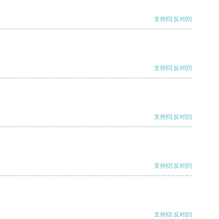
支持
[0]
反对
[0]
支持
[0]
反对
[0]
支持
[0]
反对
[0]
支持
[0]
反对
[0]
支持
[0]
反对
[0]