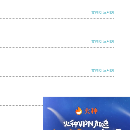
支持
[0]
反对
[0]
支持
[0]
反对
[0]
支持
[0]
反对
[0]
支持
[0]
反对
[0]
支持
[0]
反对
[0]