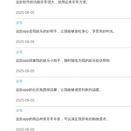
这款软件的功能非常强大，使用起来非常方便。
2025-06-05
游客
这款app是我娱乐的好帮手，让我能够放松身心，享受美好时光。
2025-06-05
游客
这款app就像我的娱乐小助手，随时随地为我的娱乐提供帮助。
2025-06-05
游客
这款app的社区氛围很温馨，让我能够感受到家的温暖。
2025-06-05
游客
这款app的商品种类非常丰富，可以满足我所有的购物需求。
2025-06-05