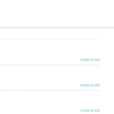
支持
[0]
反对
[0]
支持
[0]
反对
[0]
支持
[0]
反对
[0]