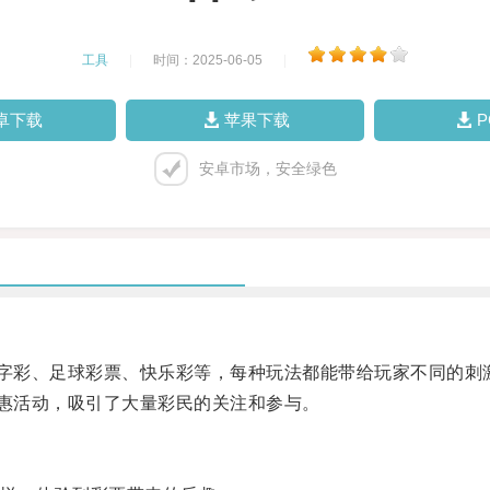
工具
|
时间：2025-06-05
|
卓下载
苹果下载
安卓市场，安全绿色
字彩、足球彩票、快乐彩等，每种玩法都能带给玩家不同的刺
惠活动，吸引了大量彩民的关注和参与。