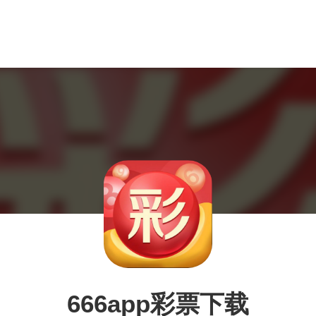
666app彩票下载