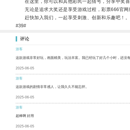
在这里，你可以和其他彩民一起猜号，分享中奖喜
无论是追求大奖还是享受游戏过程，彩票666官网
赶快加入我们，一起享受刺激、创新和乐趣吧！
#39#
评论
游客
这款游戏非常好玩，画面精美，玩法丰富。我已经玩了好几个小时，还没
2025-06-05
游客
这款游戏的剧情非常感人，让我久久不能忘怀。
2025-06-05
游客
超棒啊 好用
2025-06-05