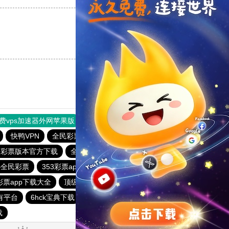
支持
[0]
反对
[0]
费vps加速器外网苹果版
旋风加速度器
快连加速器
快鸭VPN
全民彩票下载大全官网
6f彩票welcome
民彩票版本官方下载
全民彩票所有平台
6号平台彩票下载?
—全民彩票
353彩票app官方免费下载
明发彩票平台怎么样
彩票app下载大全
顶级彩票app官方网站
彩神Vl购彩大厅
有平台
6hck宝典下载
6f彩票welcome
168彩票平台8元彩金
载