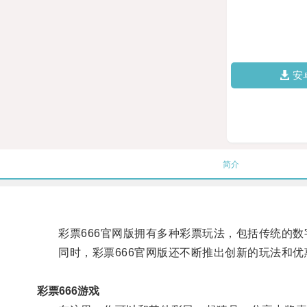
安
简介
彩票666官网版拥有多种彩票玩法，包括传统的数
同时，彩票666官网版还不断推出创新的玩法和优
彩票666游戏