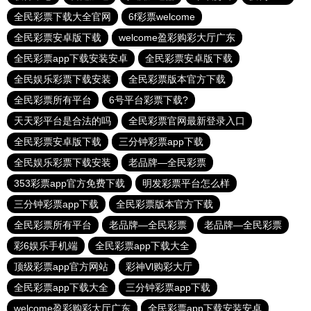
全民彩票下载大全官网
6f彩票welcome
全民彩票安卓版下载
welcome盈彩购彩大厅广东
全民彩票app下载安装安卓
全民彩票安卓版下载
全民娱乐彩票下载安装
全民彩票版本官方下载
全民彩票所有平台
6号平台彩票下载?
天天彩平台是合法的吗
全民彩票官网最新登录入口
全民彩票安卓版下载
三分钟彩票app下载
全民娱乐彩票下载安装
老品牌—全民彩票
353彩票app官方免费下载
明发彩票平台怎么样
三分钟彩票app下载
全民彩票版本官方下载
全民彩票所有平台
老品牌—全民彩票
老品牌—全民彩票
彩6娱乐手机端
全民彩票app下载大全
顶级彩票app官方网站
彩神Vl购彩大厅
全民彩票app下载大全
三分钟彩票app下载
welcome盈彩购彩大厅广东
全民彩票app下载安装安卓