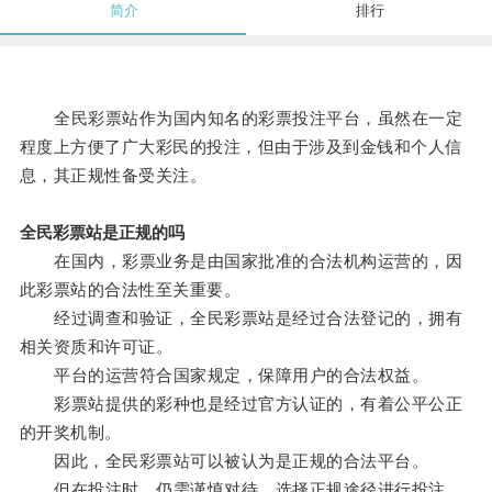
简介
排行
全民彩票站作为国内知名的彩票投注平台，虽然在一定
程度上方便了广大彩民的投注，但由于涉及到金钱和个人信
息，其正规性备受关注。
全民彩票站是正规的吗
在国内，彩票业务是由国家批准的合法机构运营的，因
此彩票站的合法性至关重要。
经过调查和验证，全民彩票站是经过合法登记的，拥有
相关资质和许可证。
平台的运营符合国家规定，保障用户的合法权益。
彩票站提供的彩种也是经过官方认证的，有着公平公正
的开奖机制。
因此，全民彩票站可以被认为是正规的合法平台。
但在投注时，仍需谨慎对待，选择正规途径进行投注，