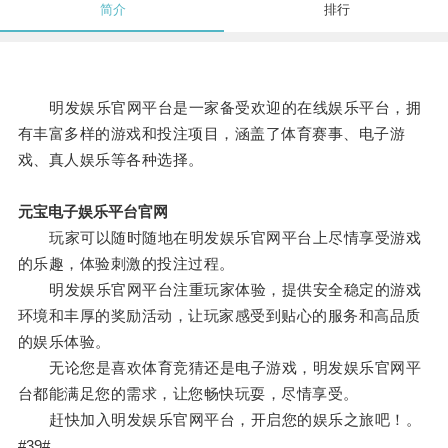
简介
排行
明发娱乐官网平台是一家备受欢迎的在线娱乐平台，拥
有丰富多样的游戏和投注项目，涵盖了体育赛事、电子游
戏、真人娱乐等各种选择。
元宝电子娱乐平台官网
玩家可以随时随地在明发娱乐官网平台上尽情享受游戏
的乐趣，体验刺激的投注过程。
明发娱乐官网平台注重玩家体验，提供安全稳定的游戏
环境和丰厚的奖励活动，让玩家感受到贴心的服务和高品质
的娱乐体验。
无论您是喜欢体育竞猜还是电子游戏，明发娱乐官网平
台都能满足您的需求，让您畅快玩耍，尽情享受。
赶快加入明发娱乐官网平台，开启您的娱乐之旅吧！。
#39#