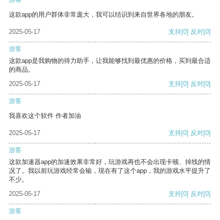
这款app的用户群体非常庞大，我可以结识到来自世界各地的朋友。
2025-05-17
支持
[0]
反对
[0]
游客
这款app是我购物的得力助手，让我能够找到最优惠的价格，买到最合适
的商品。
2025-05-17
支持
[0]
反对
[0]
游客
我喜欢这个软件 作者加油
2025-05-17
支持
[0]
反对
[0]
游客
这款加速器app的加速效果非常好，玩游戏再也不会出现卡顿、掉线的情
况了。我以前玩游戏经常会输，现在有了这个app，我的游戏水平提升了
不少。
2025-05-17
支持
[0]
反对
[0]
游客