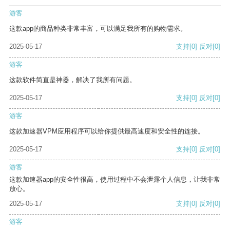
游客
这款app的商品种类非常丰富，可以满足我所有的购物需求。
2025-05-17
支持
[0]
反对
[0]
游客
这款软件简直是神器，解决了我所有问题。
2025-05-17
支持
[0]
反对
[0]
游客
这款加速器VPM应用程序可以给你提供最高速度和安全性的连接。
2025-05-17
支持
[0]
反对
[0]
游客
这款加速器app的安全性很高，使用过程中不会泄露个人信息，让我非常
放心。
2025-05-17
支持
[0]
反对
[0]
游客