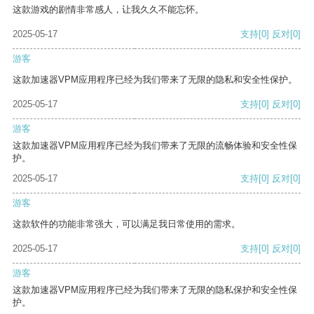
这款游戏的剧情非常感人，让我久久不能忘怀。
2025-05-17
支持
[0]
反对
[0]
游客
这款加速器VPM应用程序已经为我们带来了无限的隐私和安全性保护。
2025-05-17
支持
[0]
反对
[0]
游客
这款加速器VPM应用程序已经为我们带来了无限的流畅体验和安全性保
护。
2025-05-17
支持
[0]
反对
[0]
游客
这款软件的功能非常强大，可以满足我日常使用的需求。
2025-05-17
支持
[0]
反对
[0]
游客
这款加速器VPM应用程序已经为我们带来了无限的隐私保护和安全性保
护。