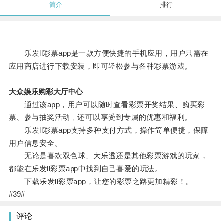
简介
排行
乐发ll彩票app是一款方便快捷的手机应用，用户只需在
应用商店进行下载安装，即可轻松参与各种彩票游戏。
大众娱乐购彩大厅中心
通过该app，用户可以随时查看彩票开奖结果、购买彩
票、参与抽奖活动，还可以享受到专属的优惠和福利。
乐发ll彩票app支持多种支付方式，操作简单便捷，保障
用户信息安全。
无论是喜欢双色球、大乐透还是其他彩票游戏的玩家，
都能在乐发ll彩票app中找到自己喜爱的玩法。
下载乐发ll彩票app，让您的彩票之路更加精彩！。
#39#
评论