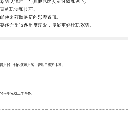
彩票交流群，与其他彩民交流经验和观点。
票的玩法和技巧。
邮件来获取最新的彩票资讯。
要多方渠道多角度获取，便能更好地玩彩票。
编辑文档、制作演示文稿、管理日程安排等。
更轻松地完成工作任务。