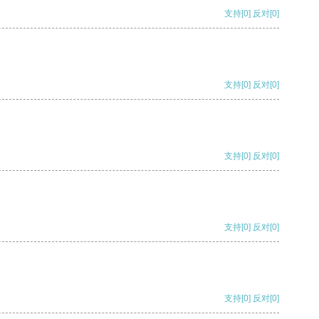
支持
[0]
反对
[0]
支持
[0]
反对
[0]
支持
[0]
反对
[0]
支持
[0]
反对
[0]
支持
[0]
反对
[0]