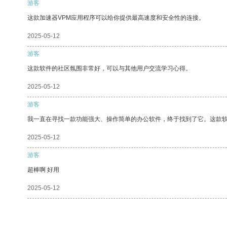
游客
这款加速器VPM应用程序可以给你提供最高速度和安全性的连接。
2025-05-12
游客
这款软件的社区氛围非常好，可以与其他用户交流学习心得。
2025-05-12
游客
我一直在寻找一款功能强大、操作简单的办公软件，终于找到了它。这款
2025-05-12
游客
超棒啊 好用
2025-05-12