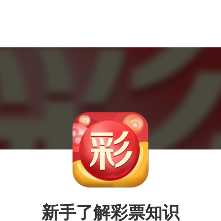
新手了解彩票知识