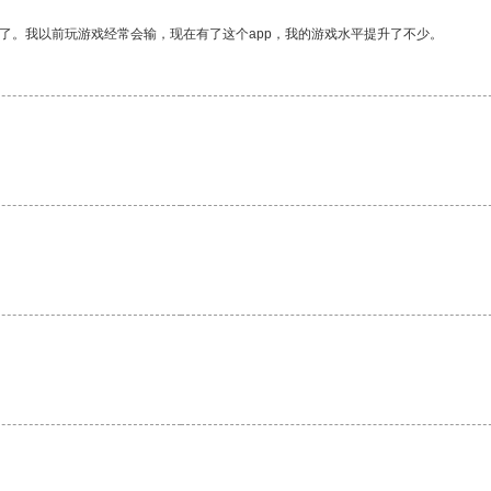
了。我以前玩游戏经常会输，现在有了这个app，我的游戏水平提升了不少。
。