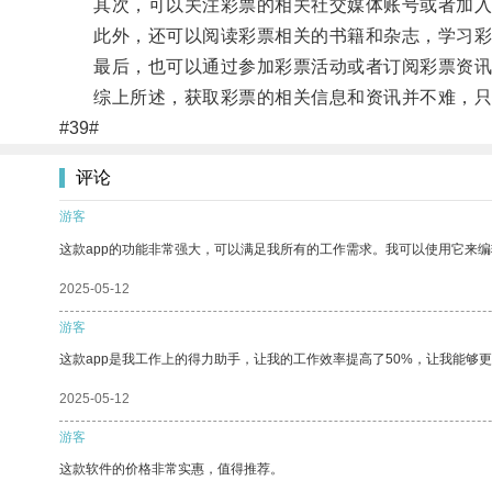
其次，可以关注彩票的相关社交媒体账号或者加入
此外，还可以阅读彩票相关的书籍和杂志，学习彩
最后，也可以通过参加彩票活动或者订阅彩票资讯
综上所述，获取彩票的相关信息和资讯并不难，只
#39#
评论
游客
这款app的功能非常强大，可以满足我所有的工作需求。我可以使用它来
2025-05-12
游客
这款app是我工作上的得力助手，让我的工作效率提高了50%，让我能够
2025-05-12
游客
这款软件的价格非常实惠，值得推荐。