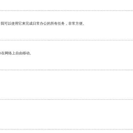
。我可以使用它来完成日常办公的所有任务，非常方便。
你在网络上自由移动。
。