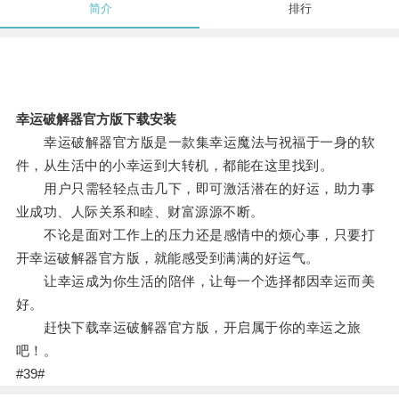
简介
排行
幸运破解器官方版下载安装
幸运破解器官方版是一款集幸运魔法与祝福于一身的软
件，从生活中的小幸运到大转机，都能在这里找到。
用户只需轻轻点击几下，即可激活潜在的好运，助力事
业成功、人际关系和睦、财富源源不断。
不论是面对工作上的压力还是感情中的烦心事，只要打
开幸运破解器官方版，就能感受到满满的好运气。
让幸运成为你生活的陪伴，让每一个选择都因幸运而美
好。
赶快下载幸运破解器官方版，开启属于你的幸运之旅
吧！。
#39#