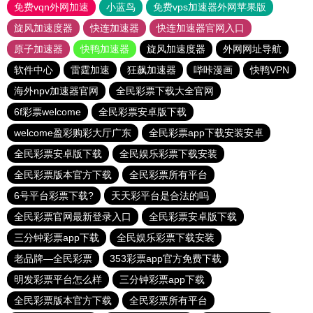
免费vqn外网加速
小蓝鸟
免费vps加速器外网苹果版
旋风加速度器
快连加速器
快连加速器官网入口
原子加速器
快鸭加速器
旋风加速度器
外网网址导航
软件中心
雷霆加速
狂飙加速器
哔咔漫画
快鸭VPN
海外npv加速器官网
全民彩票下载大全官网
6f彩票welcome
全民彩票安卓版下载
welcome盈彩购彩大厅广东
全民彩票app下载安装安卓
全民彩票安卓版下载
全民娱乐彩票下载安装
全民彩票版本官方下载
全民彩票所有平台
6号平台彩票下载?
天天彩平台是合法的吗
全民彩票官网最新登录入口
全民彩票安卓版下载
三分钟彩票app下载
全民娱乐彩票下载安装
老品牌—全民彩票
353彩票app官方免费下载
明发彩票平台怎么样
三分钟彩票app下载
全民彩票版本官方下载
全民彩票所有平台