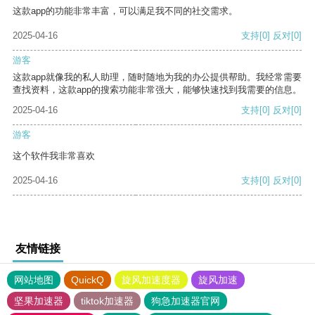
这款app的功能非常丰富，可以满足我不同的社交需求。
2025-04-16
支持
[0]
反对
[0]
游客
这款app就像我的私人助理，随时随地为我的办公提供帮助。我经常需要
查找资料，这款app的搜索功能非常强大，能够快速找到我需要的信息。
2025-04-16
支持
[0]
反对
[0]
游客
这个软件我非常喜欢
2025-04-16
支持
[0]
反对
[0]
友情链接
网站地图
QuickQ
旋风加速度器
旋风加速
坚果加速器
tiktok加速器
狗急加速器官网