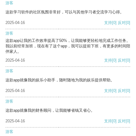
游客
这款学习软件的社区氛围非常好，可以与其他学习者交流学习心得。
2025-04-16
支持
[0]
反对
[0]
游客
这款app让我的工作效率提高了50%，让我能够更轻松地完成工作任务。
我以前经常加班，现在有了这个app，我可以提前下班，有更多的时间陪
伴家人。
2025-04-16
支持
[0]
反对
[0]
游客
这款app就像我的娱乐小助手，随时随地为我的娱乐提供帮助。
2025-04-16
支持
[0]
反对
[0]
游客
这款app就像我的财务顾问，让我能够省钱又省心。
2025-04-16
支持
[0]
反对
[0]
游客