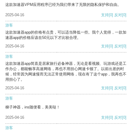
这款加速器VPM应用程序已经为我们带来了无限的隐私保护和自由。
2025-04-16
支持
[0]
反对
[0]
游客
这款加速器app的价格有点贵，可以适当降低一些。我个人觉得，一款加
速器app的价格应该在50元以下才比较合理。
2025-04-16
支持
[0]
反对
[0]
游客
这款加速器app简直是居家旅行必备神器，无论是看视频、玩游戏还是工
作办公，都能畅享高速网络，再也不用担心网速卡顿了。以前出差的时
候，经常因为网速慢而无法正常使用网络，现在有了这个app，我再也不
用担心了。
2025-04-16
支持
[0]
反对
[0]
游客
梯子神器，ins随便看，美美哒！
2025-04-16
支持
[0]
反对
[0]
游客