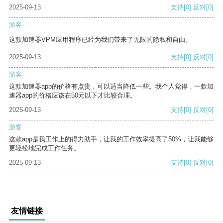
2025-09-13
支持
[0]
反对
[0]
游客
这款加速器VPM应用程序已经为我们带来了无限的隐私和自由。
2025-09-13
支持
[0]
反对
[0]
游客
这款加速器app的价格有点贵，可以适当降低一些。我个人觉得，一款加
速器app的价格应该在50元以下才比较合理。
2025-09-13
支持
[0]
反对
[0]
游客
这款app是我工作上的得力助手，让我的工作效率提高了50%，让我能够
更轻松地完成工作任务。
2025-09-13
支持
[0]
反对
[0]
友情链接