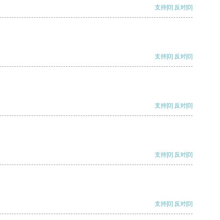
支持
[0]
反对
[0]
支持
[0]
反对
[0]
支持
[0]
反对
[0]
支持
[0]
反对
[0]
支持
[0]
反对
[0]