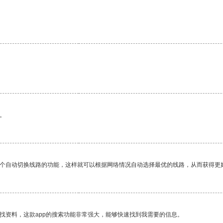
。
一个自动切换线路的功能，这样就可以根据网络情况自动选择最优的线路，从而获得更
找资料，这款app的搜索功能非常强大，能够快速找到我需要的信息。