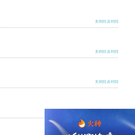
支持
[0]
反对
[0]
支持
[0]
反对
[0]
支持
[0]
反对
[0]
支持
[0]
反对
[0]