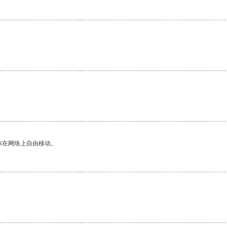
你在网络上自由移动。