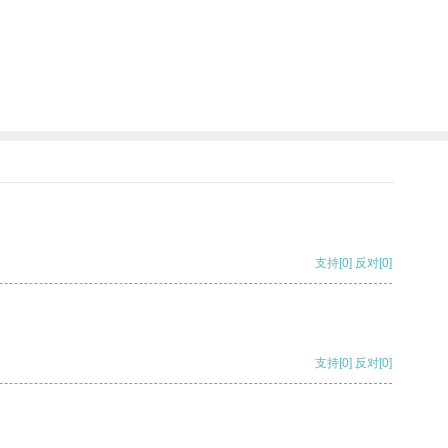
支持
[0]
反对
[0]
支持
[0]
反对
[0]