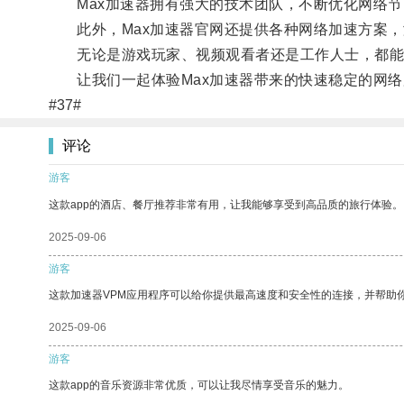
Max加速器拥有强大的技术团队，不断优化网络节
此外，Max加速器官网还提供各种网络加速方案，
无论是游戏玩家、视频观看者还是工作人士，都能在
让我们一起体验Max加速器带来的快速稳定的网络
#37#
评论
游客
这款app的酒店、餐厅推荐非常有用，让我能够享受到高品质的旅行体验。
2025-09-06
游客
这款加速器VPM应用程序可以给你提供最高速度和安全性的连接，并帮助
2025-09-06
游客
这款app的音乐资源非常优质，可以让我尽情享受音乐的魅力。