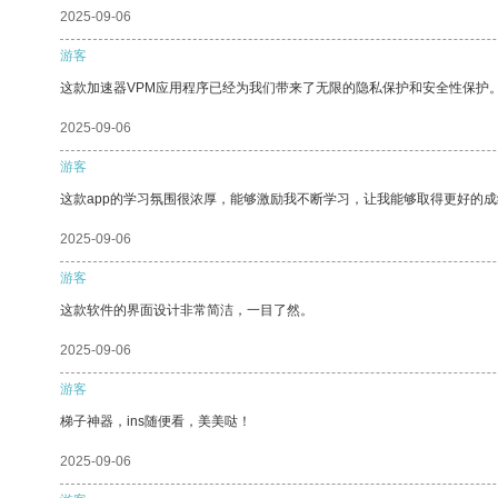
2025-09-06
游客
这款加速器VPM应用程序已经为我们带来了无限的隐私保护和安全性保护
2025-09-06
游客
这款app的学习氛围很浓厚，能够激励我不断学习，让我能够取得更好的成
2025-09-06
游客
这款软件的界面设计非常简洁，一目了然。
2025-09-06
游客
梯子神器，ins随便看，美美哒！
2025-09-06