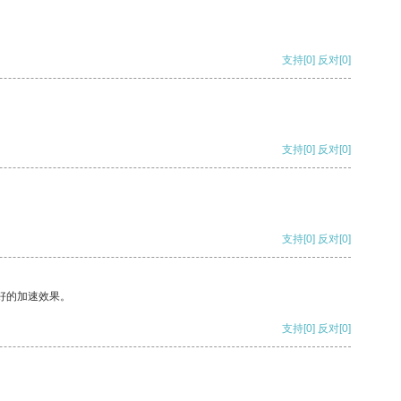
支持
[0]
反对
[0]
支持
[0]
反对
[0]
支持
[0]
反对
[0]
好的加速效果。
支持
[0]
反对
[0]