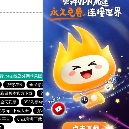
支持
[0]
反对
[0]
支持
[0]
反对
[0]
费vps加速器外网苹果版
旋风加速度器
快连加速器
快鸭VPN
全民彩票下载大全官网
6f彩票welcome
民彩票版本官方下载
全民彩票所有平台
6号平台彩票下载?
—全民彩票
353彩票app官方免费下载
明发彩票平台怎么样
彩票app下载大全
顶级彩票app官方网站
彩神Vl购彩大厅
有平台
6hck宝典下载
6f彩票welcome
168彩票平台8元彩金
载