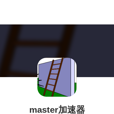
master加速器